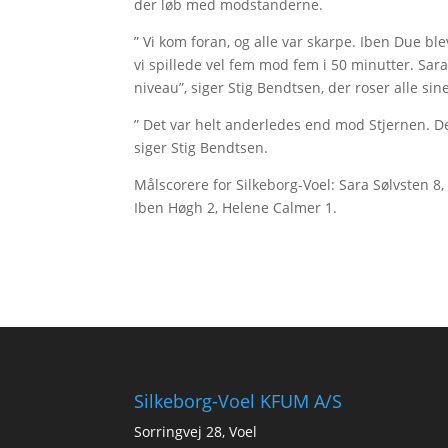
der løb med modstanderne.
” Vi kom foran, og alle var skarpe. Iben Due bl
vi spillede vel fem mod fem i 50 minutter. Sara
niveau”, siger Stig Bendtsen, der roser alle sine
” Det var helt anderledes end mod Stjernen. Det 
siger Stig Bendtsen.
Målscorere for Silkeborg-Voel: Sara Sølvsten 
Iben Høgh 2, Helene Calmer 1.
Silkeborg-Voel KFUM A/S
Sorringvej 28, Voel