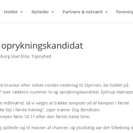
Holdet
Nyheder
Partnere & netværk
Forenin
g oprykningskandidat
eborg Voel Elite
,
Topnyhed
d bravour efter sidste rundes nederlag til Stjernen, da holdet på
7 over rækkens nummer to og oprykningskandidat, Ejstrup-Hærveje
 to målmænd, så vi valgte at trække tempoet ud af kampen i første
ke fejl i første halvleg”, siger træner Stig Bendtsen.
rvejen førte 14-11 efter den første halve time.
 spillede sig til masser af chancer, og pludselig var det Silkeborg-V