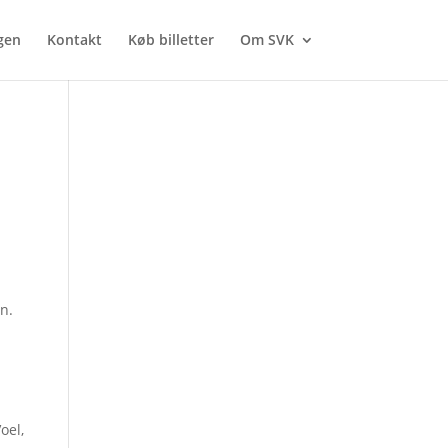
gen
Kontakt
Køb billetter
Om SVK
n.
oel,