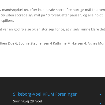
ev mandsopdækket, efter hun havde scoret fire hurtige mål i starten
 Sølvsten scorede syv mål på 10 forsøg efter pausen, og alle holdt
 spillere.
var en god følelse og en stor sejr for os, at vi selv kunne klare det
8, Iben Due 6, Sophie Stephensen 4 Kathrine Mikkelsen 4, Agnes Mun
Silkeborg-Voel KFUM Foreningen
f
Sorringvej 28, Voel
t