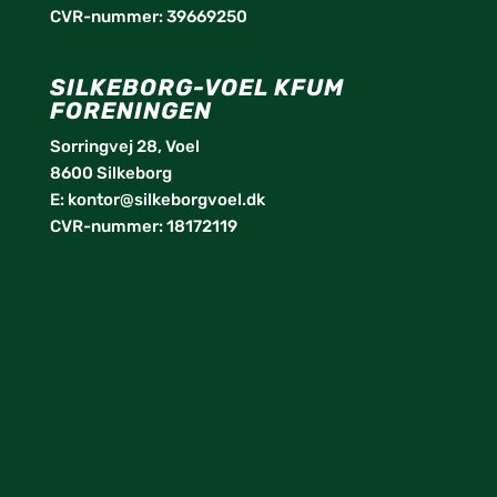
CVR-nummer: 39669250
SILKEBORG-VOEL KFUM
FORENINGEN
Sorringvej 28, Voel
8600 Silkeborg
E:
kontor@silkeborgvoel.dk
CVR-nummer: 18172119
facebook
twitter
instagram
linkedin