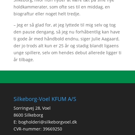
holdkammerater, som ofte ses til en middag, en
biograftur eller noget helt tredje.
– Jeg er så glad for, at jeg lyttede til mig selv og tog
den pause dengang, så jeg nu forhåbentlig kan have
ti gode år med håndbold endnu, siger Julie Aagaard,
der jo trods alt kun er 25 år og stadig blandt ligaens
unge spillere, selv om hendes debut allerede ligger ti
år tilbage.
Silkeborg-Voel KFUM A/S
Sorringvej 28, Voel
8600 Silkeborg
E:
bogholderi@silkeborgvoel.dk
CVR-nummer: 39669250