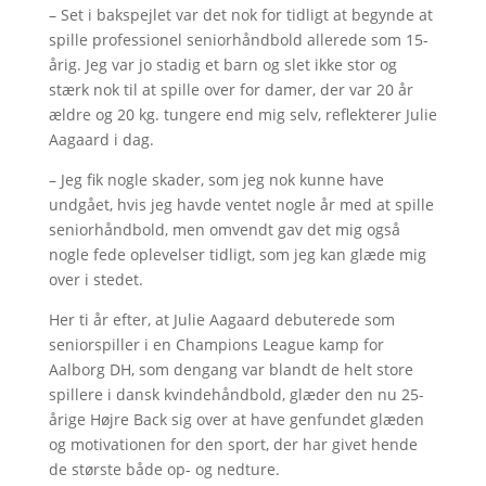
– Set i bakspejlet var det nok for tidligt at begynde at
spille professionel seniorhåndbold allerede som 15-
årig. Jeg var jo stadig et barn og slet ikke stor og
stærk nok til at spille over for damer, der var 20 år
ældre og 20 kg. tungere end mig selv, reflekterer Julie
Aagaard i dag.
– Jeg fik nogle skader, som jeg nok kunne have
undgået, hvis jeg havde ventet nogle år med at spille
seniorhåndbold, men omvendt gav det mig også
nogle fede oplevelser tidligt, som jeg kan glæde mig
over i stedet.
Her ti år efter, at Julie Aagaard debuterede som
seniorspiller i en Champions League kamp for
Aalborg DH, som dengang var blandt de helt store
spillere i dansk kvindehåndbold, glæder den nu 25-
årige Højre Back sig over at have genfundet glæden
og motivationen for den sport, der har givet hende
de største både op- og nedture.