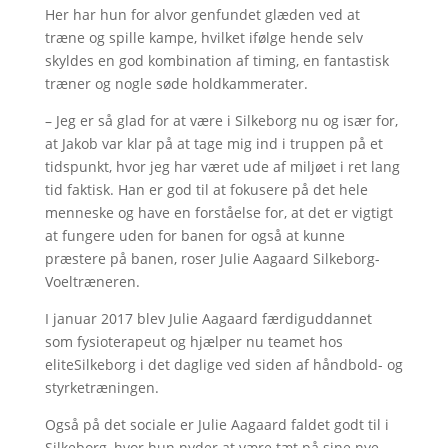
Her har hun for alvor genfundet glæden ved at
træne og spille kampe, hvilket ifølge hende selv
skyldes en god kombination af timing, en fantastisk
træner og nogle søde holdkammerater.
– Jeg er så glad for at være i Silkeborg nu og især for,
at Jakob var klar på at tage mig ind i truppen på et
tidspunkt, hvor jeg har været ude af miljøet i ret lang
tid faktisk. Han er god til at fokusere på det hele
menneske og have en forståelse for, at det er vigtigt
at fungere uden for banen for også at kunne
præstere på banen, roser Julie Aagaard Silkeborg-
Voeltræneren.
I januar 2017 blev Julie Aagaard færdiguddannet
som fysioterapeut og hjælper nu teamet hos
eliteSilkeborg i det daglige ved siden af håndbold- og
styrketræningen.
Også på det sociale er Julie Aagaard faldet godt til i
Silkeborg, hvor hun nyder at være tæt på sine nye