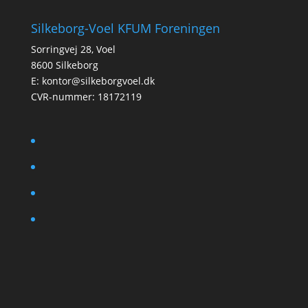
Silkeborg-Voel KFUM Foreningen
Sorringvej 28, Voel
8600 Silkeborg
E:
kontor@silkeborgvoel.dk
CVR-nummer: 18172119
facebook
twitter
instagram
linkedin