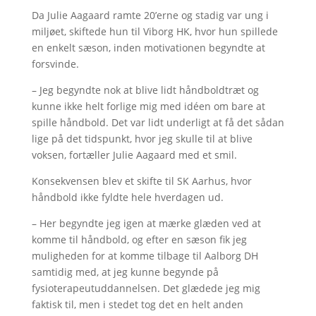
Da Julie Aagaard ramte 20’erne og stadig var ung i
miljøet, skiftede hun til Viborg HK, hvor hun spillede
en enkelt sæson, inden motivationen begyndte at
forsvinde.
– Jeg begyndte nok at blive lidt håndboldtræt og
kunne ikke helt forlige mig med idéen om bare at
spille håndbold. Det var lidt underligt at få det sådan
lige på det tidspunkt, hvor jeg skulle til at blive
voksen, fortæller Julie Aagaard med et smil.
Konsekvensen blev et skifte til SK Aarhus, hvor
håndbold ikke fyldte hele hverdagen ud.
– Her begyndte jeg igen at mærke glæden ved at
komme til håndbold, og efter en sæson fik jeg
muligheden for at komme tilbage til Aalborg DH
samtidig med, at jeg kunne begynde på
fysioterapeutuddannelsen. Det glædede jeg mig
faktisk til, men i stedet tog det en helt anden