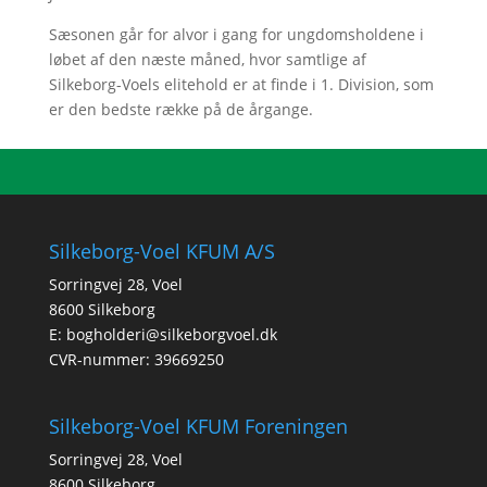
Sæsonen går for alvor i gang for ungdomsholdene i
løbet af den næste måned, hvor samtlige af
Silkeborg-Voels elitehold er at finde i 1. Division, som
er den bedste række på de årgange.
Silkeborg-Voel KFUM A/S
Sorringvej 28, Voel
8600 Silkeborg
E:
bogholderi@silkeborgvoel.dk
CVR-nummer: 39669250
Silkeborg-Voel KFUM Foreningen
Sorringvej 28, Voel
8600 Silkeborg