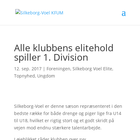
Alle klubbens elitehold
spiller 1. Division
12. sep. 2017
|
Foreningen
,
Silkeborg Voel Elite
,
Topnyhed
,
Ungdom
Silkeborg-Voel er denne sæson repræsenteret i den
bedste række for både drenge og piger lige fra U14
til U18, hvilket er rigtig stort og et godt skridt på
vejen mod endnu stærkere talentarbejde.
I øjeblikket råder klubben over syv