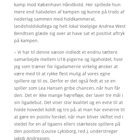
kamp mod København Håndbold. Her spillede hun
mere end halvdelen af kampen og kunne på trods af
nederlag sammen med holdkammerat,
landsholdskollega og helt lokal Voelpige Andrea West
Bendtsen glæde sig over at have sat et positivt aftryk
på kampen.
– Vi har til denne sæson indledt et endnu tættere
samarbejde mellem U18-pigerne og ligaholdet, hvor
jeg som træner for ligadamerne virkelig ønsker at
være med til at rykke flest mulig af vores egne
spillere op til os. Derfor er det også fedt at se en
spiller som Lea Hansen gribe chancen, når hun får
den. Det er ikke mange højrefløje, der laver tre mål i
sin ligadebut. Det viser stor kvalitet og en evne til at
holde hovedet koldt og tro på, at man har evnerne til
at gøre en positiv forskel, når man bliver skiftet ind i
stedet for en af ligaens ellers stærkeste spillere på
den position (Louise Lyksborg, red.), understreger
Jakob Andreasen.