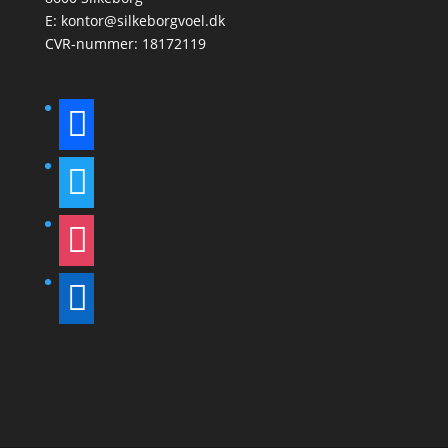
E:
kontor@silkeborgvoel.dk
CVR-nummer: 18172119
facebook
twitter
instagram
linkedin