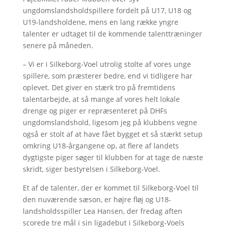
ungdomslandsholdspillere fordelt på U17, U18 og
U19-landsholdene, mens en lang række yngre
talenter er udtaget til de kommende talenttræninger
senere på måneden.
– Vi er i Silkeborg-Voel utrolig stolte af vores unge
spillere, som præsterer bedre, end vi tidligere har
oplevet. Det giver en stærk tro på fremtidens
talentarbejde, at så mange af vores helt lokale
drenge og piger er repræsenteret på DHFs
ungdomslandshold, ligesom jeg på klubbens vegne
også er stolt af at have fået bygget et så stærkt setup
omkring U18-årgangene op, at flere af landets
dygtigste piger søger til klubben for at tage de næste
skridt, siger bestyrelsen i Silkeborg-Voel.
Et af de talenter, der er kommet til Silkeborg-Voel til
den nuværende sæson, er højre fløj og U18-
landsholdsspiller Lea Hansen, der fredag aften
scorede tre mål i sin ligadebut i Silkeborg-Voels