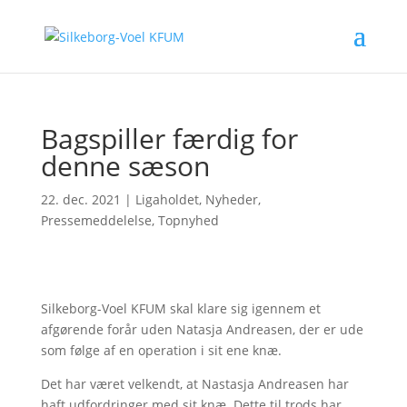
Bagspiller færdig for
denne sæson
22. dec. 2021
|
Ligaholdet
,
Nyheder
,
Pressemeddelelse
,
Topnyhed
Silkeborg-Voel KFUM skal klare sig igennem et
afgørende forår uden Natasja Andreasen, der er ude
som følge af en operation i sit ene knæ.
Det har været velkendt, at Nastasja Andreasen har
haft udfordringer med sit knæ. Dette til trods har