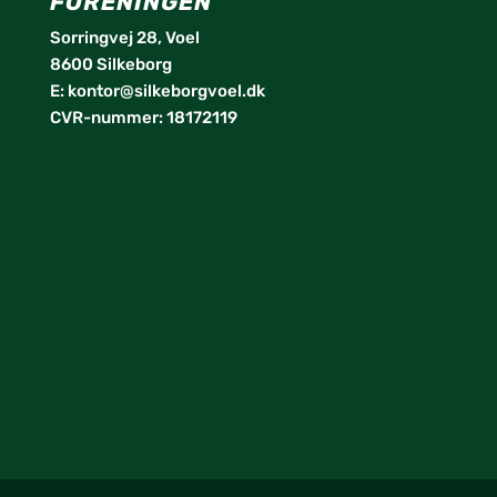
FORENINGEN
Sorringvej 28, Voel
8600 Silkeborg
E:
kontor@silkeborgvoel.dk
CVR-nummer: 18172119
facebook
twitter
instagram
linkedin