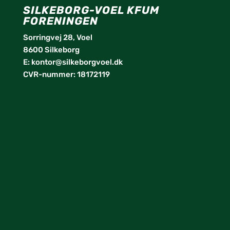
SILKEBORG-VOEL KFUM
FORENINGEN
Sorringvej 28, Voel
8600 Silkeborg
E:
kontor@silkeborgvoel.dk
CVR-nummer: 18172119
facebook
twitter
instagram
linkedin