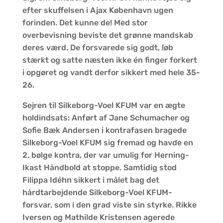
efter skuffelsen i Ajax København ugen
forinden. Det kunne de! Med stor
overbevisning beviste det grønne mandskab
deres værd. De forsvarede sig godt, løb
stærkt og satte næsten ikke én finger forkert
i opgøret og vandt derfor sikkert med hele 35-
26.
Sejren til Silkeborg-Voel KFUM var en ægte
holdindsats: Anført af Jane Schumacher og
Sofie Bæk Andersen i kontrafasen bragede
Silkeborg-Voel KFUM sig fremad og havde en
2. bølge kontra, der var umulig for Herning-
Ikast Håndbold at stoppe. Samtidig stod
Filippa Idéhn sikkert i målet bag det
hårdtarbejdende Silkeborg-Voel KFUM-
forsvar, som i den grad viste sin styrke. Rikke
Iversen og Mathilde Kristensen agerede