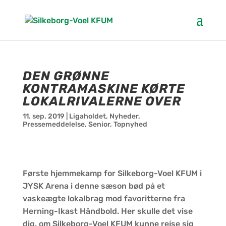
DEN GRØNNE
KONTRAMASKINE KØRTE
LOKALRIVALERNE OVER
11. sep. 2019
|
Ligaholdet
,
Nyheder
,
Pressemeddelelse
,
Senior
,
Topnyhed
Første hjemmekamp for Silkeborg-Voel KFUM i
JYSK Arena i denne sæson bød på et
vaskeægte lokalbrag mod favoritterne fra
Herning-Ikast Håndbold. Her skulle det vise
dig, om Silkeborg-Voel KFUM kunne rejse sig