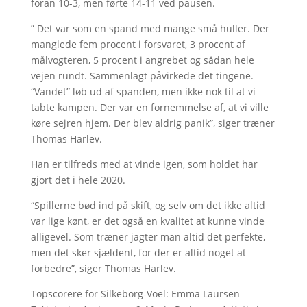
foran 10-3, men førte 14-11 ved pausen.
” Det var som en spand med mange små huller. Der
manglede fem procent i forsvaret, 3 procent af
målvogteren, 5 procent i angrebet og sådan hele
vejen rundt. Sammenlagt påvirkede det tingene.
“Vandet” løb ud af spanden, men ikke nok til at vi
tabte kampen. Der var en fornemmelse af, at vi ville
køre sejren hjem. Der blev aldrig panik”, siger træner
Thomas Harlev.
Han er tilfreds med at vinde igen, som holdet har
gjort det i hele 2020.
“Spillerne bød ind på skift, og selv om det ikke altid
var lige kønt, er det også en kvalitet at kunne vinde
alligevel. Som træner jagter man altid det perfekte,
men det sker sjældent, for der er altid noget at
forbedre”, siger Thomas Harlev.
Topscorere for Silkeborg-Voel: Emma Laursen