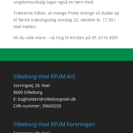
ungdomsudvalg tager også en tørn med.
Trænerne håber, at mange friske drenge vil dukke op
til første træningsdag onsdag 22. oktober kl. 17.30 i
Voel Hallen.
Vil du vide mere – så ring til Kirsten på tlf. 6110 4591
Silkeborg-Voel KFUM A/S
Sorringvej 28, Voel
8600 Silkeborg
E:
bogholderi@silkeborgvoel.dk
CVR-nummer: 39669250
Silkeborg-Voel KFUM Foreningen