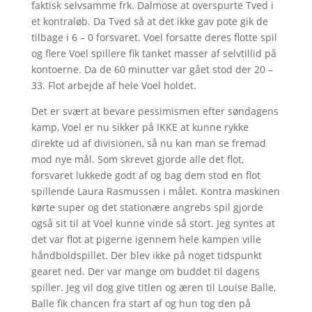
faktisk selvsamme frk. Dalmose at overspurte Tved i
et kontraløb. Da Tved så at det ikke gav pote gik de
tilbage i 6 – 0 forsvaret. Voel forsatte deres flotte spil
og flere Voel spillere fik tanket masser af selvtillid på
kontoerne. Da de 60 minutter var gået stod der 20 –
33. Flot arbejde af hele Voel holdet.
Det er svært at bevare pessimismen efter søndagens
kamp, Voel er nu sikker på IKKE at kunne rykke
direkte ud af divisionen, så nu kan man se fremad
mod nye mål. Som skrevet gjorde alle det flot,
forsvaret lukkede godt af og bag dem stod en flot
spillende Laura Rasmussen i målet. Kontra maskinen
kørte super og det stationære angrebs spil gjorde
også sit til at Voel kunne vinde så stort. Jeg syntes at
det var flot at pigerne igennem hele kampen ville
håndboldspillet. Der blev ikke på noget tidspunkt
gearet ned. Der var mange om buddet til dagens
spiller. Jeg vil dog give titlen og æren til Louise Balle,
Balle fik chancen fra start af og hun tog den på