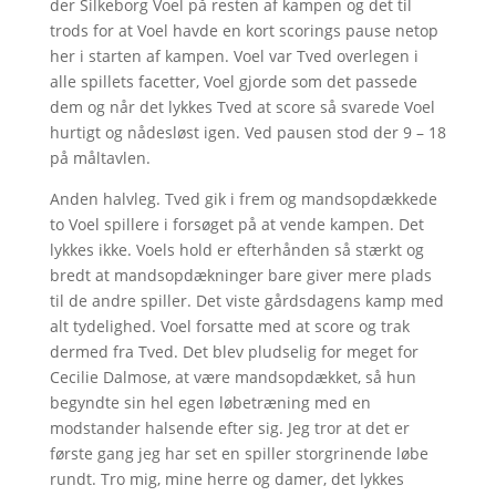
der Silkeborg Voel på resten af kampen og det til
trods for at Voel havde en kort scorings pause netop
her i starten af kampen. Voel var Tved overlegen i
alle spillets facetter, Voel gjorde som det passede
dem og når det lykkes Tved at score så svarede Voel
hurtigt og nådesløst igen. Ved pausen stod der 9 – 18
på måltavlen.
Anden halvleg. Tved gik i frem og mandsopdækkede
to Voel spillere i forsøget på at vende kampen. Det
lykkes ikke. Voels hold er efterhånden så stærkt og
bredt at mandsopdækninger bare giver mere plads
til de andre spiller. Det viste gårdsdagens kamp med
alt tydelighed. Voel forsatte med at score og trak
dermed fra Tved. Det blev pludselig for meget for
Cecilie Dalmose, at være mandsopdækket, så hun
begyndte sin hel egen løbetræning med en
modstander halsende efter sig. Jeg tror at det er
første gang jeg har set en spiller storgrinende løbe
rundt. Tro mig, mine herre og damer, det lykkes