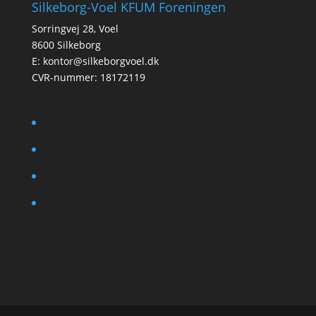
Silkeborg-Voel KFUM Foreningen
Sorringvej 28, Voel
8600 Silkeborg
E:
kontor@silkeborgvoel.dk
CVR-nummer: 18172119
facebook
twitter
instagram
linkedin