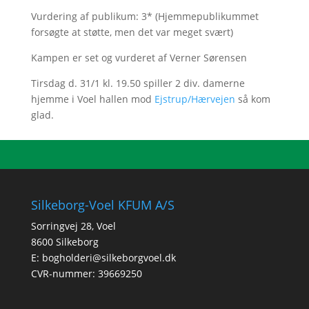
Vurdering af publikum: 3* (Hjemmepublikummet
forsøgte at støtte, men det var meget svært)
Kampen er set og vurderet af Verner Sørensen
Tirsdag d. 31/1 kl. 19.50 spiller 2 div. damerne
hjemme i Voel hallen mod
Ejstrup/Hærvejen
så kom
glad.
Silkeborg-Voel KFUM A/S
Sorringvej 28, Voel
8600 Silkeborg
E:
bogholderi@silkeborgvoel.dk
CVR-nummer: 39669250