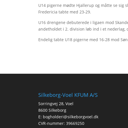
U14 pigerne mødte Hjallerup og måtte se sig sl
Fredericia tabte med 23-29.
U16 drengene debuterede i ligaen mod Skande
andetholdet i 2. division løb ind i et nederlag
Endelig tabte U18 pigerne med 16-28 mod Søn
Silkeborg-Voel KFUM A/S
Sorringvej 28, Voel
8600 Silkeborg
E:
bogholderi@silkeborgvoel.dk
CVR-nummer: 39669250