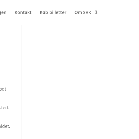
gen
Kontakt
Køb billetter
Om SVK
odt
sted.
ldet,