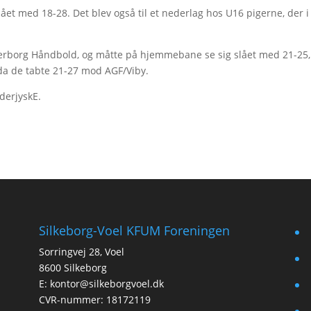
ået med 18-28. Det blev også til et nederlag hos U16 pigerne, der i
rborg Håndbold, og måtte på hjemmebane se sig slået med 21-25,
, da de tabte 21-27 mod AGF/Viby.
derjyskE.
Silkeborg-Voel KFUM Foreningen
f
Sorringvej 28, Voel
t
8600 Silkeborg
E:
kontor@silkeborgvoel.dk
i
CVR-nummer: 18172119
l