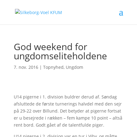
God weekend for
ungdomseliteholdene
7. nov. 2016
|
Topnyhed
,
Ungdom
U14 pigerne i 1. division buldrer derud af. Søndag
afsluttede de første turnerings halvdel med den sejr
på 29-22 over Billund. Det betyder at pigerne fortsat
er u besejrede i rækken – fem kampe 10 point – altså
rent bord. Godt gået af de talentfulde piger.
U14 pigerne i 2. division var en tur i Viby, og måtte