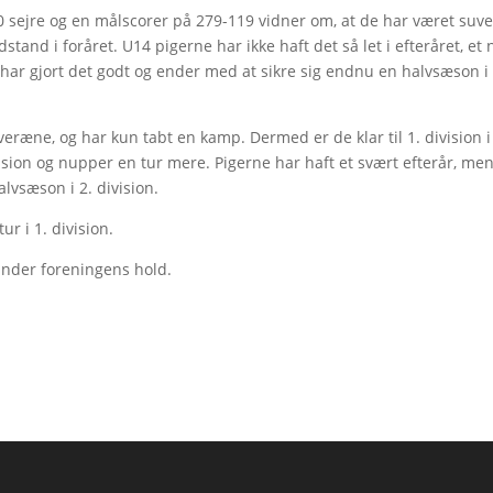
0 sejre og en målscorer på 279-119 vidner om, at de har været su
stand i foråret. U14 pigerne har ikke haft det så let i efteråret, et 
har gjort det godt og ender med at sikre sig endnu en halvsæson i 
eræne, og har kun tabt en kamp. Dermed er de klar til 1. division i
ivision og nupper en tur mere. Pigerne har haft et svært efterår, me
lvsæson i 2. division.
r i 1. division.
nder foreningens hold.