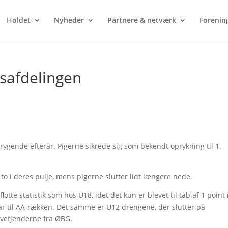
Holdet
Nyheder
Partnere & netværk
Forenin
safdelingen
rrygende efterår. Pigerne sikrede sig som bekendt oprykning til 1.
 i deres pulje, mens pigerne slutter lidt længere nede.
e statistik som hos U18, idet det kun er blevet til tab af 1 point 
lar til AA-rækken. Det samme er U12 drengene, der slutter på
rvefjenderne fra ØBG.