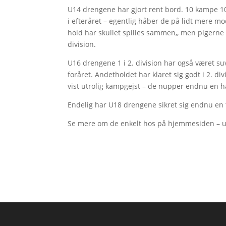
U14 drengene har gjort rent bord. 10 kampe 1
i efteråret – egentlig håber de på lidt mere mod
hold har skullet spilles sammen,, men pigerne 
division.
U16 drengene 1 i 2. division har også været suv
foråret. Andetholdet har klaret sig godt i 2. d
vist utrolig kampgejst – de nupper endnu en ha
Endelig har U18 drengene sikret sig endnu en tu
Se mere om de enkelt hos på hjemmesiden – u