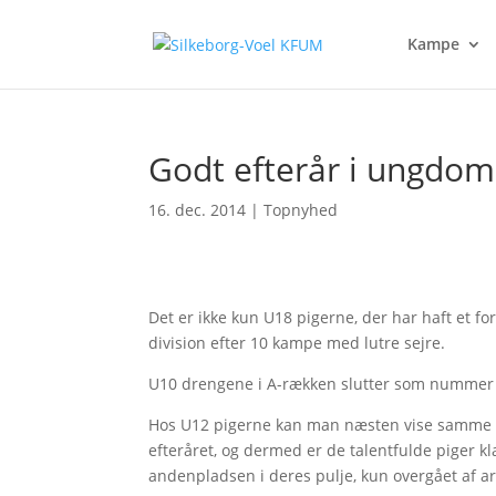
Kampe
Godt efterår i ungdom
16. dec. 2014
|
Topnyhed
Det er ikke kun U18 pigerne, der har haft et fo
division efter 10 kampe med lutre sejre.
U10 drengene i A-rækken slutter som nummer to
Hos U12 pigerne kan man næsten vise samme flott
efteråret, og dermed er de talentfulde piger k
andenpladsen i deres pulje, kun overgået af a