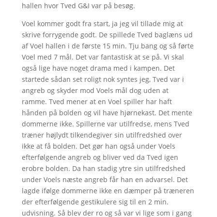
hallen hvor Tved G&I var på besøg.
Voel kommer godt fra start, ja jeg vil tillade mig at
skrive forrygende godt. De spillede Tved baglæns ud
af Voel hallen i de første 15 min. Tju bang og så førte
Voel med 7 mål. Det var fantastisk at se på. Vi skal
også lige have noget drama med i kampen. Det
startede sådan set roligt nok syntes jeg, Tved var i
angreb og skyder mod Voels mål dog uden at
ramme. Tved mener at en Voel spiller har haft
hånden på bolden og vil have hjørnekast. Det mente
dommerne ikke. Spillerne var utilfredse, mens Tved
træner højlydt tilkendegiver sin utilfredshed over
ikke at få bolden. Det gør han også under Voels
efterfølgende angreb og bliver ved da Tved igen
erobre bolden. Da han stadig ytre sin utilfredshed
under Voels næste angreb får han en advarsel. Det
lagde ifølge dommerne ikke en dæmper på træneren
der efterfølgende gestikulere sig til en 2 min.
udvisning. Så blev der ro og så var vi lige som i gang