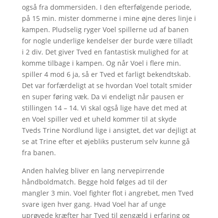
også fra dommersiden. I den efterfølgende periode,
på 15 min. mister dommerne i mine øjne deres linje i
kampen. Pludselig ryger Voel spillerne ud af banen
for nogle underlige kendelser der burde være tilladt
i 2 div. Det giver Tved en fantastisk mulighed for at
komme tilbage i kampen. Og når Voel i flere min.
spiller 4 mod 6 ja, så er Tved et farligt bekendtskab.
Det var forfærdeligt at se hvordan Voel totalt smider
en super føring væk. Da vi endeligt når pausen er
stillingen 14 – 14. Vi skal også lige have det med at
en Voel spiller ved et uheld kommer til at skyde
Tveds Trine Nordlund lige i ansigtet, det var dejligt at
se at Trine efter et øjebliks pusterum selv kunne gå
fra banen.
Anden halvleg bliver en lang nervepirrende
håndboldmatch. Begge hold følges ad til der
mangler 3 min. Voel fighter flot i angrebet, men Tved
svare igen hver gang. Hvad Voel har af unge
uprøvede kræfter har Tved til gengæld i erfaring og