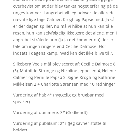
overbevist om at der blev tanket noget erfaring på de
unges kontoer. I angrebet vil jeg udover de allerede
nævnte lige tage Calmer, Krogh og Papsø med. Ja så
er der dagen spiller, nu må vi håbe at hun kan tåle
rosen, hun kan selvfølgelig ikke gøre det alene, men i
angrebet strålede hun (ja ja det kommer nu) der er
tale om ingen ringere end Cecilie Dalmose. Flot
indsats i dagens kamp, hvad kan det ikke blive til ?.
Silkeborg Voels mål blev scoret af: Cecilie Dalmose 8
(3), Mathilde Strunge og Nikoline Jeppesen 4, Helene
Calmer og Pernille Papsø 3, Signe Krogh og Kathrine
Mikkelsen 2 + Charlotte Sørensen med 10 redninger
Vurdering af hal: 4* (hyggelig og brugbar med
speaker)
Vurdering af dommere: 3* (Godkendt)
Vurdering af publikum: 2*↑ (Jeg savner støtte til
holdet)