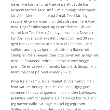
de er ikke bange for at trække på alt det de har.
Respekt for det. Med små 3 min. tilbage af kampen
får Voel slået et lille hul på 2 mål. Tved får dog
reduceret og da vi går ind i det sidst min. føre Voel
med 1 og får tilkæmpet sig et straffekast. Får Voel
scoret kan Tved ikke nå tilbage i kampen. Desværre
for Voel bliver straffekastet brændt og med 30 sek.
igen har Tved masse af tid til at få udlignet. Tved
spiller rundt og vælger at afslutte fra fløjen, her
stempler Voels keeper Charlotte Sørensen så lige ind
med en fantastisk redning der sikre Voel begge
point. De er så velkommende, fantastisk tidspunkt at
lukke målet af på. Voel vinder 26 – 25
Pyha for en kamp, super dejligt at Voel vandt, men
hvor var det nervepirrende. Voel stod rigtig godt
sammen i forsvaret igennem hele anden halvlegen,
ja faktisk kæmper pigerne sig bedre og bedre. Her vil
jeg nævne Balle, Strunge, Mikkel og Jeppesen.
Spillerne troede på at det nok skulle lykkes og jeg er