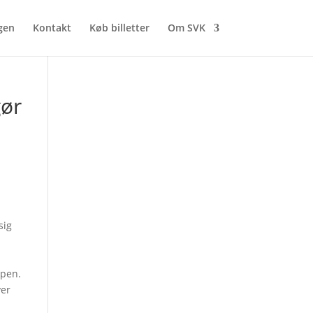
gen
Kontakt
Køb billetter
Om SVK
gør
sig
mpen.
ver