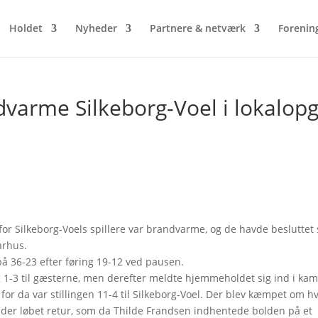
Holdet
Nyheder
Partnere & netværk
Forenin
dvarme Silkeborg-Voel i lokalop
 for Silkeborg-Voels spillere var brandvarme, og de havde besluttet 
arhus.
v på 36-23 efter føring 19-12 ved pausen.
 1-3 til gæsterne, men derefter meldte hjemmeholdet sig ind i ka
 for da var stillingen 11-4 til Silkeborg-Voel. Der blev kæmpet om h
v der løbet retur, som da Thilde Frandsen indhentede bolden på et