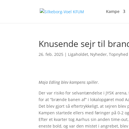
Kampe
Knusende sejr til bran
26. feb. 2025
|
Ligaholdet
,
Nyheder
,
Topnyhed
Maja Edling blev kampens spiller.
Der var risiko for selvantændelse i JYSK arena,
for at “brænde banen af” i lokalopgøret mod A
Det blev gjort så eftertrykkeligt, at sejren ble
Kampen startede ellers med føringer på 0-2 og
Efter et kvarter tog Aarhus sin anden time-out,
eneste bold, og var den mistet i angrebet, ble