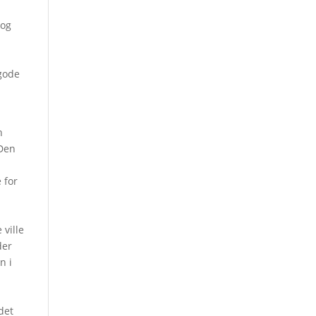
 og
gode
n
 Den
 for
 ville
der
n i
det