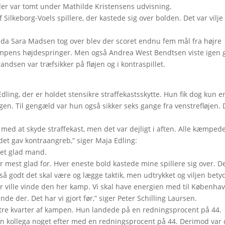
der var tomt under Mathilde Kristensens udvisning.
 Silkeborg-Voels spillere, der kastede sig over bolden. Det var vilje
g da Sara Madsen tog over blev der scoret endnu fem mål fra højre
ampens højdespringer. Men også Andrea West Bendtsen viste igen 
andsen var træfsikker på fløjen og i kontraspillet.
ling, der er holdet stensikre straffekastsskytte. Hun fik dog kun e
gen. Til gengæld var hun også sikker seks gange fra venstrefløjen.
å med at skyde straffekast, men det var dejligt i aften. Alle kæmpede
g det gav kontraangreb,” siger Maja Edling:
get glad mand.
er mest glad for. Hver eneste bold kastede mine spillere sig over. De
å godt det skal være og lægge taktik, men udtrykket og viljen bety
r ville vinde den her kamp. Vi skal have energien med til Københav
 der. Det har vi gjort før,” siger Peter Schilling Laursen.
e tre kvarter af kampen. Hun landede på en redningsprocent på 44.
sin kollega noget efter med en redningsprocent på 44. Derimod var 