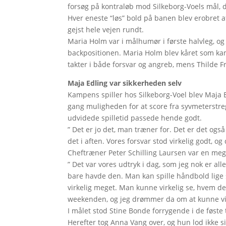
forsøg på kontraløb mod Silkeborg-Voels mål, 
Hver eneste “løs” bold på banen blev erobret af
gejst hele vejen rundt.
Maria Holm var i målhumør i første halvleg, o
backpositionen. Maria Holm blev kåret som k
takter i både forsvar og angreb, mens Thilde Fr
Maja Edling var sikkerheden selv
Kampens spiller hos Silkeborg-Voel blev Maja Ed
gang muligheden for at score fra syvmeterstre
udvidede spilletid passede hende godt.
” Det er jo det, man træner for. Det er det ogs
det i aften. Vores forsvar stod virkelig godt, o
Cheftræner Peter Schilling Laursen var en me
” Det var vores udtryk i dag, som jeg nok er all
bare havde den. Man kan spille håndbold lige s
virkelig meget. Man kunne virkelig se, hvem de
weekenden, og jeg drømmer da om at kunne vinde
I målet stod Stine Bonde forrygende i de føst
Herefter tog Anna Vang over, og hun lod ikke 