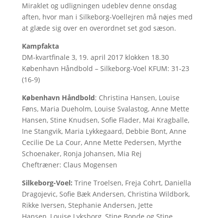
Miraklet og udligningen udeblev denne onsdag
aften, hvor man i Silkeborg-Voellejren må nøjes med
at glæde sig over en overordnet set god sæson.
Kampfakta
DM-kvartfinale 3, 19. april 2017 klokken 18.30
København Håndbold – Silkeborg-Voel KFUM: 31-23
(16-9)
København Håndbold
: Christina Hansen, Louise
Føns, Maria Dueholm, Louise Svalastog, Anne Mette
Hansen, Stine Knudsen, Sofie Flader, Mai Kragballe,
Ine Stangvik, Maria Lykkegaard, Debbie Bont, Anne
Cecilie De La Cour, Anne Mette Pedersen, Myrthe
Schoenaker, Ronja Johansen, Mia Rej
Cheftræner: Claus Mogensen
Silkeborg-Voel
:
Trine Troelsen, Freja Cohrt, Daniella
Dragojevic, Sofie Bæk Andersen, Christina Wildbork,
Rikke Iversen, Stephanie Andersen, Jette
Hansen, Louise Lyksborg, Stine Bonde og Stine