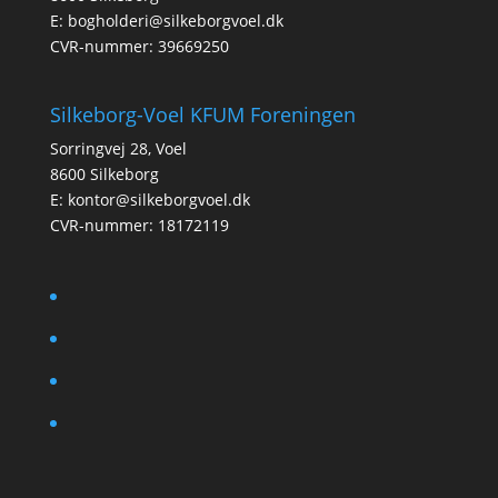
E:
bogholderi@silkeborgvoel.dk
CVR-nummer: 39669250
Silkeborg-Voel KFUM Foreningen
Sorringvej 28, Voel
8600 Silkeborg
E:
kontor@silkeborgvoel.dk
CVR-nummer: 18172119
facebook
twitter
instagram
linkedin