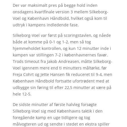
Der var maksimalt pres på begge hold inden
onsdagens kvartfinale version 3 mellem Silkeborg-
Voel og København Håndbold, hvilket også kom til
udtryk i kampens indledende fase.
Silkeborg-Voel var først på scoringstavlen, og nåede
både at komme på 0-1 og 1-2, men så tog
hjemmeholdet kontrollen, og kun 12 minutter inde i
kampen var stillingen 7-2 i københavnernes favør.
Trods timeout fra Jakob Andreasen, måtte Silkeborg-
Voel igennem mere end ti minutters måltørke, før
Freja Cohrt og Jette Hansen fik reduceret til 9-4, men
København Håndbold fortsatte ufortrødent med at
udbygge sin føring til efter 22,5 minutter at være på
hele 12-5.
De sidste minutter af første halvleg forsøgte
Silkeborg-Voel sig med Københavns taktik i den
foregående kamp en uge tidligere og tog
målvogteren ud og sendte i stedet en ekstra spiller