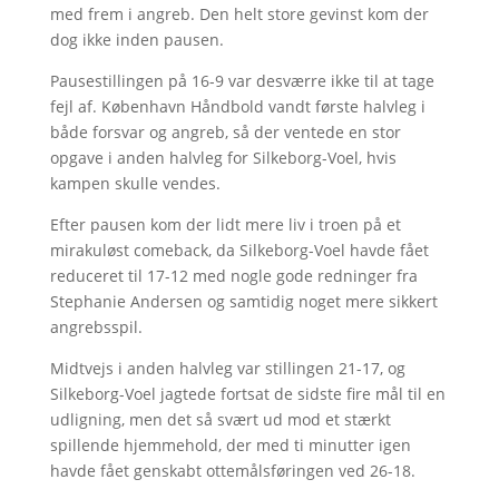
med frem i angreb. Den helt store gevinst kom der
dog ikke inden pausen.
Pausestillingen på 16-9 var desværre ikke til at tage
fejl af. København Håndbold vandt første halvleg i
både forsvar og angreb, så der ventede en stor
opgave i anden halvleg for Silkeborg-Voel, hvis
kampen skulle vendes.
Efter pausen kom der lidt mere liv i troen på et
mirakuløst comeback, da Silkeborg-Voel havde fået
reduceret til 17-12 med nogle gode redninger fra
Stephanie Andersen og samtidig noget mere sikkert
angrebsspil.
Midtvejs i anden halvleg var stillingen 21-17, og
Silkeborg-Voel jagtede fortsat de sidste fire mål til en
udligning, men det så svært ud mod et stærkt
spillende hjemmehold, der med ti minutter igen
havde fået genskabt ottemålsføringen ved 26-18.