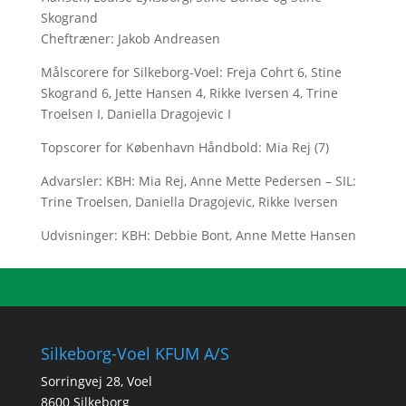
Skogrand
Cheftræner: Jakob Andreasen
Målscorere for Silkeborg-Voel: Freja Cohrt 6, Stine
Skogrand 6, Jette Hansen 4, Rikke Iversen 4, Trine
Troelsen I, Daniella Dragojevic I
Topscorer for København Håndbold: Mia Rej (7)
Advarsler: KBH: Mia Rej, Anne Mette Pedersen – SIL:
Trine Troelsen, Daniella Dragojevic, Rikke Iversen
Udvisninger: KBH: Debbie Bont, Anne Mette Hansen
Silkeborg-Voel KFUM A/S
Sorringvej 28, Voel
8600 Silkeborg