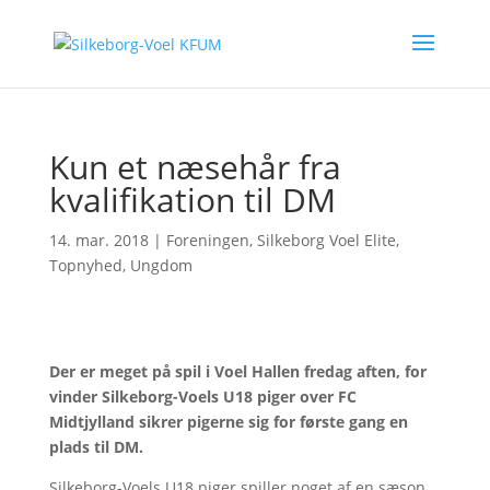
Kun et næsehår fra
kvalifikation til DM
14. mar. 2018
|
Foreningen
,
Silkeborg Voel Elite
,
Topnyhed
,
Ungdom
Der er meget på spil i Voel Hallen fredag aften, for
vinder Silkeborg-Voels U18 piger over FC
Midtjylland sikrer pigerne sig for første gang en
plads til DM.
Silkeborg-Voels U18 piger spiller noget af en sæson