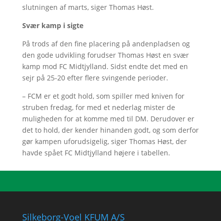
slutningen af marts, siger Thomas Høst.
Svær kamp i sigte
På trods af den fine placering på andenpladsen og
den gode udvikling forudser Thomas Høst en svær
kamp mod FC Midtjylland. Sidst endte det med en
sejr på 25-20 efter flere svingende perioder.
– FCM er et godt hold, som spiller med kniven for
struben fredag, for med et nederlag mister de
muligheden for at komme med til DM. Derudover er
det to hold, der kender hinanden godt, og som derfor
gør kampen uforudsigelig, siger Thomas Høst, der
havde spået FC Midtjylland højere i tabellen.
Silkeborg-Voel KFUM A/S