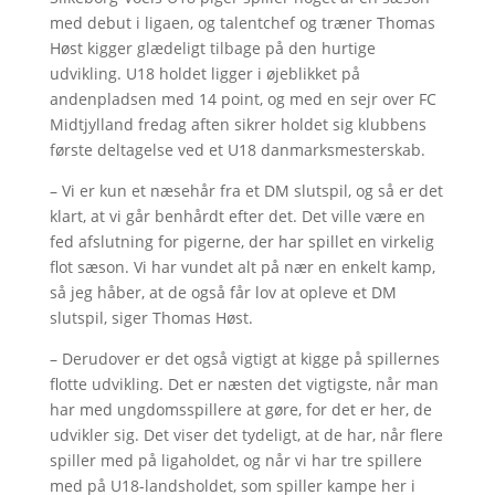
med debut i ligaen, og talentchef og træner Thomas
Høst kigger glædeligt tilbage på den hurtige
udvikling. U18 holdet ligger i øjeblikket på
andenpladsen med 14 point, og med en sejr over FC
Midtjylland fredag aften sikrer holdet sig klubbens
første deltagelse ved et U18 danmarksmesterskab.
– Vi er kun et næsehår fra et DM slutspil, og så er det
klart, at vi går benhårdt efter det. Det ville være en
fed afslutning for pigerne, der har spillet en virkelig
flot sæson. Vi har vundet alt på nær en enkelt kamp,
så jeg håber, at de også får lov at opleve et DM
slutspil, siger Thomas Høst.
– Derudover er det også vigtigt at kigge på spillernes
flotte udvikling. Det er næsten det vigtigste, når man
har med ungdomsspillere at gøre, for det er her, de
udvikler sig. Det viser det tydeligt, at de har, når flere
spiller med på ligaholdet, og når vi har tre spillere
med på U18-landsholdet, som spiller kampe her i