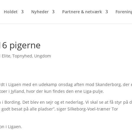
Holdet
Nyheder
Partnere & netværk
Forenin
16 pigerne
 Elite
,
Topnyhed
,
Ungdom
hårdt i Ligaen med en udekamp onsdag aften mod Skanderborg, der 
 toer i Jylland, hvor der kun findes den ene Liga-pulje.
i Bording. Det blev en sejr og et nederlag. Vi skal se at få styr på 
 godt besat på alle pladser”, siger Silkeborg-Voel-træner Tor
n i Ligaen.