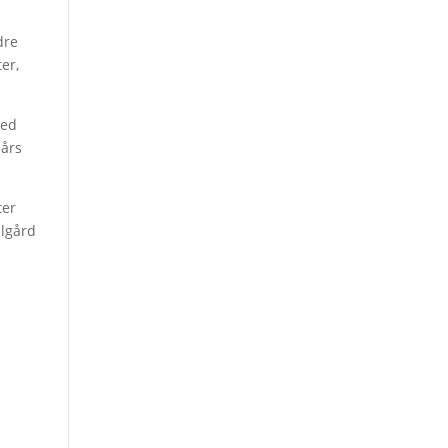
dre
er,
med
eårs
ter
algård