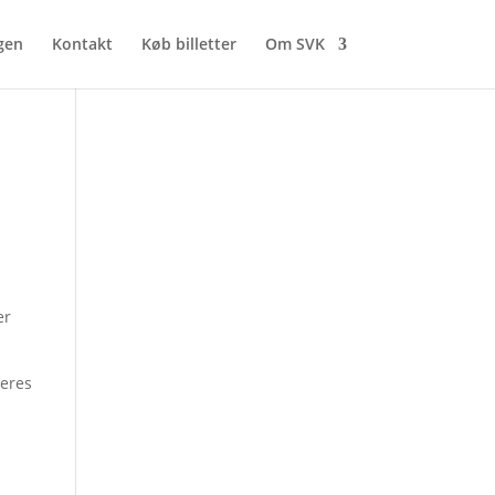
gen
Kontakt
Køb billetter
Om SVK
er
deres