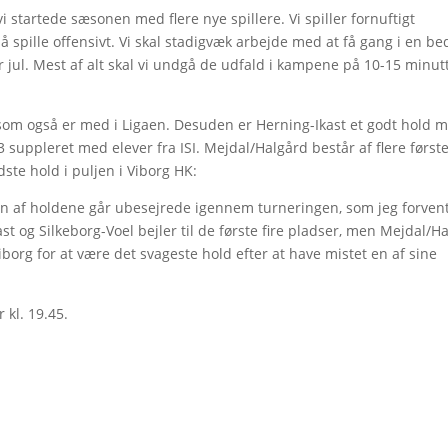
 vi startede sæsonen med flere nye spillere. Vi spiller fornuftigt
så spille offensivt. Vi skal stadigvæk arbejde med at få gang i en be
r jul. Mest af alt skal vi undgå de udfald i kampene på 10-15 minutt
 som også er med i Ligaen. Desuden er Herning-Ikast et godt hold 
 suppleret med elever fra ISI. Mejdal/Halgård består af flere først
ste hold i puljen i Viborg HK:
n af holdene går ubesejrede igennem turneringen, som jeg forven
st og Silkeborg-Voel bejler til de første fire pladser, men Mejdal/H
borg for at være det svageste hold efter at have mistet en af sine
kl. 19.45.