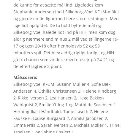
de kunne for at sætte mål ind. Ligeledes kom
Stephanie Andersen ind i Silkeborg-Voel KFUM-målet
og gjorde en fin figur med flere store redninger. Men
lige lidt hjalp det. De to hold byttede mål og
Silkeborg-Voel halede lidt ind på HIH, men kom dog
aldrig nærmere end minus 2 mål ved stillingerne 19-
17 og igen 20-18 efter henholdsvis 52 og 53
minutters spil. Det blev aldrig rigtigt farligt, og HIH
gå fra banen som vindere med en sejr på 24-21 og
de eftertragtede 2 point.
Målscorere:
Silkeborg-Voel KFUM: Susann Müller 4, Sofie Bæk
Andersen 4, Othilia Christensen 3, Helene Kindberg
2, Rikke Iversen 2, Lea Hansen 2, Hege Bakken
Wahlquist 2, Emilie Ytting 1 og Mathilde Sørensen 1
Herning-Ikast Håndbold: Tonje Løseth 7, Helene
Fauske 6, Louise Burgaard 2, Annika Jacobsen 2,
Emma Friis 2, Sarah Iversen 2, Michala Møller 1, Trine
Troelsen 1 og Sabine Englert 1