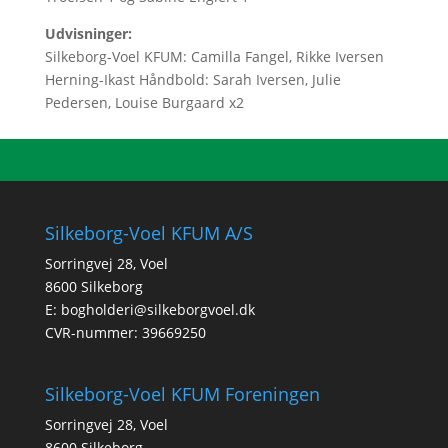
Udvisninger:
Silkeborg-Voel KFUM: Camilla Fangel, Rikke Iversen
Herning-Ikast Håndbold: Sarah Iversen, Julie
Pedersen, Louise Burgaard x2
Silkeborg-Voel KFUM A/S
Sorringvej 28, Voel
8600 Silkeborg
E:
bogholderi@silkeborgvoel.dk
CVR-nummer: 39669250
Silkeborg-Voel KFUM Foreningen
Sorringvej 28, Voel
8600 Silkeborg