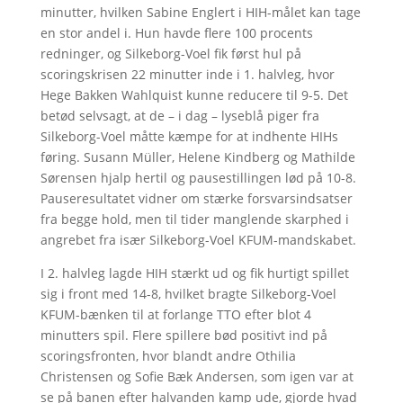
minutter, hvilken Sabine Englert i HIH-målet kan tage
en stor andel i. Hun havde flere 100 procents
redninger, og Silkeborg-Voel fik først hul på
scoringskrisen 22 minutter inde i 1. halvleg, hvor
Hege Bakken Wahlquist kunne reducere til 9-5. Det
betød selvsagt, at de – i dag – lyseblå piger fra
Silkeborg-Voel måtte kæmpe for at indhente HIHs
føring. Susann Müller, Helene Kindberg og Mathilde
Sørensen hjalp hertil og pausestillingen lød på 10-8.
Pauseresultatet vidner om stærke forsvarsindsatser
fra begge hold, men til tider manglende skarphed i
angrebet fra især Silkeborg-Voel KFUM-mandskabet.
I 2. halvleg lagde HIH stærkt ud og fik hurtigt spillet
sig i front med 14-8, hvilket bragte Silkeborg-Voel
KFUM-bænken til at forlange TTO efter blot 4
minutters spil. Flere spillere bød positivt ind på
scoringsfronten, hvor blandt andre Othilia
Christensen og Sofie Bæk Andersen, som igen var at
se på banen efter halvanden kamp ude, gjorde hvad