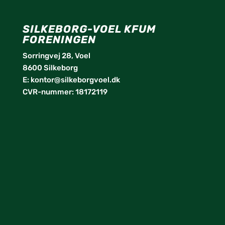
SILKEBORG-VOEL KFUM
FORENINGEN
Sorringvej 28, Voel
8600 Silkeborg
E:
kontor@silkeborgvoel.dk
CVR-nummer: 18172119
facebook
twitter
instagram
linkedin