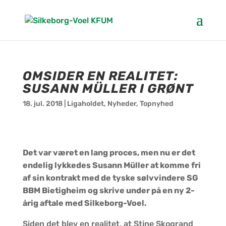
OMSIDER EN REALITET:
SUSANN MÜLLER I GRØNT
18. jul. 2018
|
Ligaholdet
,
Nyheder
,
Topnyhed
Det var været en lang proces, men nu er det
endelig lykkedes Susann Müller at komme fri
af sin kontrakt med de tyske sølvvindere SG
BBM Bietigheim
og skrive under på en ny 2-
årig aftale med Silkeborg-Voel
.
Siden det blev en realitet, at Stine Skogrand