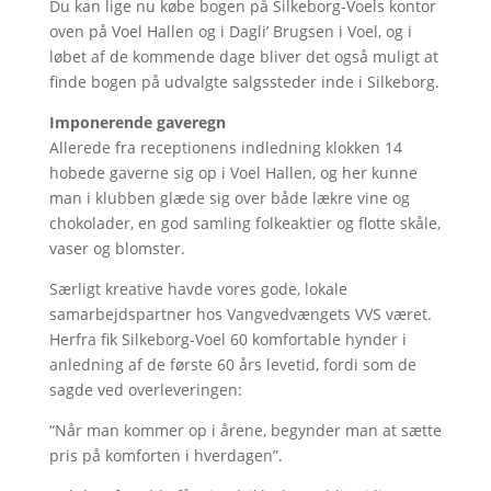
Du kan lige nu købe bogen på Silkeborg-Voels kontor
oven på Voel Hallen og i Dagli’ Brugsen i Voel, og i
løbet af de kommende dage bliver det også muligt at
finde bogen på udvalgte salgssteder inde i Silkeborg.
Imponerende gaveregn
Allerede fra receptionens indledning klokken 14
hobede gaverne sig op i Voel Hallen, og her kunne
man i klubben glæde sig over både lækre vine og
chokolader, en god samling folkeaktier og flotte skåle,
vaser og blomster.
Særligt kreative havde vores gode, lokale
samarbejdspartner hos Vangvedvængets VVS været.
Herfra fik Silkeborg-Voel 60 komfortable hynder i
anledning af de første 60 års levetid, fordi som de
sagde ved overleveringen:
“Når man kommer op i årene, begynder man at sætte
pris på komforten i hverdagen”.