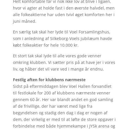
Helt komfortable får vi nok ikke lov at blive i ligaen,
hvor vi agter at holde fast i den øverste halvdel, men
alle folkeaktierne har uden tvivl øget komforten her i
juni måned.
En særlig tak skal her lyde til Voel Forsamlingshus,
som i anledning af Silkeborg-Voels jubilæum havde
købt folkeaktier for hele 10.000 kr.
Et stort tak skal lyde til alle vores gode venner
omkring klubben. Vi sætter pris på at have jer i vores
liv, og håber det vil vare ved i mange år endnu.
Festlig aften for klubbens nærmeste
Sidst på eftermiddagen blev Voel Hallen forvandlet
til festlokale for 200 af klubbens nærmeste venner
gennem 60 år. Her var blandt andet en god samling
af de frivillige, der har været med lige fra
begyndelsen og stadig den dag i dag er nogen af
dem, der virkelig er med til at løfte de store opgaver i
forbindelse med både hjemmekampe i JYSk arena og