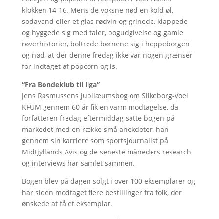
klokken 14-16. Mens de voksne nød en kold øl,
sodavand eller et glas rødvin og grinede, klappede
og hyggede sig med taler, bogudgivelse og gamle
røverhistorier, boltrede børnene sig i hoppeborgen
og nød, at der denne fredag ikke var nogen grænser
for indtaget af popcorn og is.
“Fra Bondeklub til liga”
Jens Rasmussens jubilæumsbog om Silkeborg-Voel
KFUM gennem 60 år fik en varm modtagelse, da
forfatteren fredag eftermiddag satte bogen på
markedet med en række små anekdoter, han
gennem sin karriere som sportsjournalist på
Midtjyllands Avis og de seneste måneders research
og interviews har samlet sammen.
Bogen blev på dagen solgt i over 100 eksemplarer og
har siden modtaget flere bestillinger fra folk, der
ønskede at få et eksemplar.