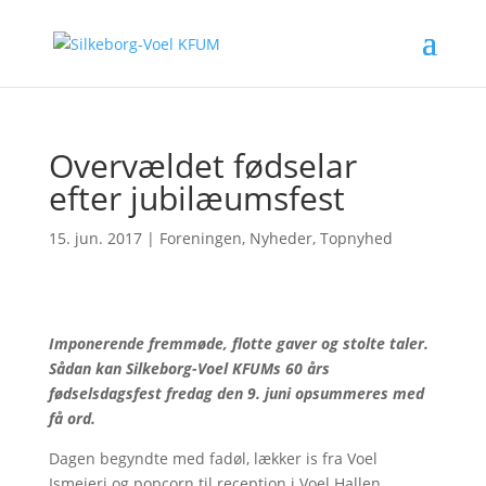
Overvældet fødselar
efter jubilæumsfest
15. jun. 2017
|
Foreningen
,
Nyheder
,
Topnyhed
Imponerende fremmøde, flotte gaver og stolte taler.
Sådan kan Silkeborg-Voel KFUMs 60 års
fødselsdagsfest fredag den 9. juni opsummeres med
få ord.
Dagen begyndte med fadøl, lækker is fra Voel
Ismejeri og popcorn til reception i Voel Hallen