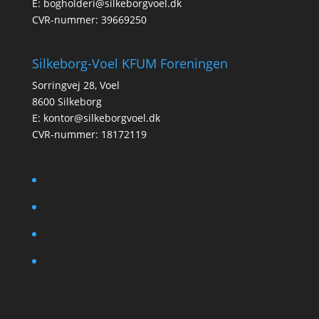
E:
bogholderi@silkeborgvoel.dk
CVR-nummer: 39669250
Silkeborg-Voel KFUM Foreningen
Sorringvej 28, Voel
8600 Silkeborg
E:
kontor@silkeborgvoel.dk
CVR-nummer: 18172119
facebook
twitter
instagram
linkedin