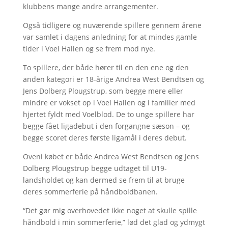
klubbens mange andre arrangementer.
Også tidligere og nuværende spillere gennem årene
var samlet i dagens anledning for at mindes gamle
tider i Voel Hallen og se frem mod nye.
To spillere, der både hører til en den ene og den
anden kategori er 18-årige Andrea West Bendtsen og
Jens Dolberg Plougstrup, som begge mere eller
mindre er vokset op i Voel Hallen og i familier med
hjertet fyldt med Voelblod. De to unge spillere har
begge fået ligadebut i den forgangne sæson – og
begge scoret deres første ligamål i deres debut.
Oveni købet er både Andrea West Bendtsen og Jens
Dolberg Plougstrup begge udtaget til U19-
landsholdet og kan dermed se frem til at bruge
deres sommerferie på håndboldbanen.
“Det gør mig overhovedet ikke noget at skulle spille
håndbold i min sommerferie,” lød det glad og ydmygt