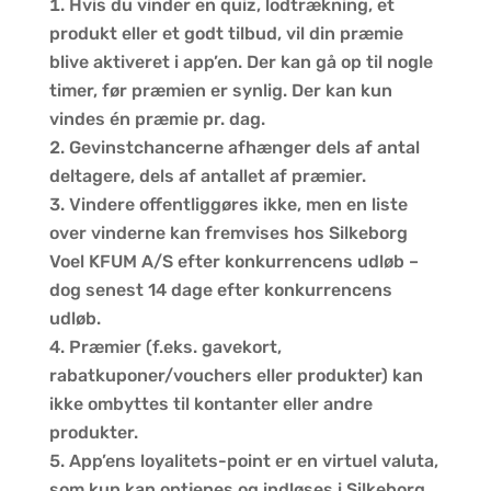
Hvis du vinder en quiz, lodtrækning, et
produkt eller et godt tilbud, vil din præmie
blive aktiveret i app’en. Der kan gå op til nogle
timer, før præmien er synlig. Der kan kun
vindes én præmie pr. dag.
Gevinstchancerne afhænger dels af antal
deltagere, dels af antallet af præmier.
Vindere offentliggøres ikke, men en liste
over vinderne kan fremvises hos Silkeborg
Voel KFUM A/S efter konkurrencens udløb –
dog senest 14 dage efter konkurrencens
udløb.
Præmier (f.eks. gavekort,
rabatkuponer/vouchers eller produkter) kan
ikke ombyttes til kontanter eller andre
produkter.
App’ens loyalitets-point er en virtuel valuta,
som kun kan optjenes og indløses i Silkeborg