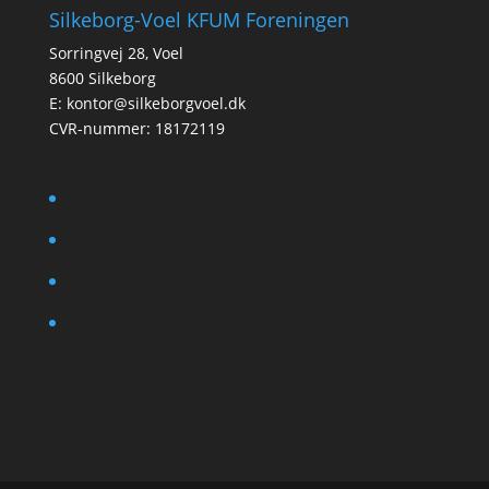
Silkeborg-Voel KFUM Foreningen
Sorringvej 28, Voel
8600 Silkeborg
E:
kontor@silkeborgvoel.dk
CVR-nummer: 18172119
facebook
twitter
instagram
linkedin