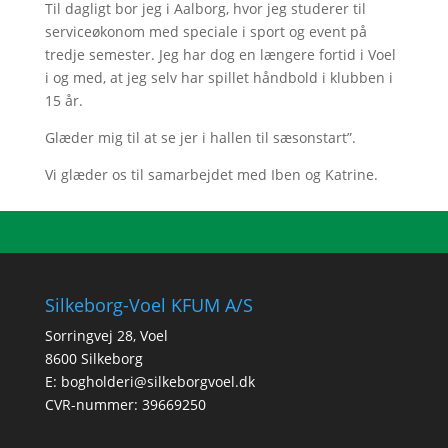
Til dagligt bor jeg i Aalborg, hvor jeg studerer til
serviceøkonom med speciale i sport og event på
tredje semester. Jeg har dog en længere fortid i Voel
i og med, at jeg selv har spillet håndbold i klubben i
15 år.
Glæder mig til at se jer i hallen til sæsonstart”.
Vi glæder os til samarbejdet med Iben og Katrine.
Silkeborg-Voel KFUM A/S
Sorringvej 28, Voel
8600 Silkeborg
E:
bogholderi@silkeborgvoel.dk
CVR-nummer: 39669250