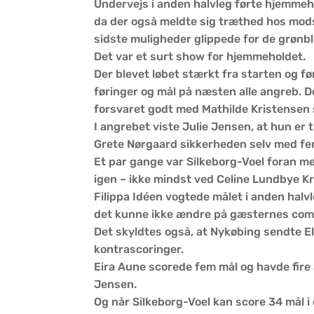
Undervejs i anden halvleg førte hjemmeho
da der også meldte sig træthed hos mod
sidste muligheder glippede for de grønb
Det var et surt show for hjemmeholdet.
Der blevet løbet stærkt fra starten og fø
føringer og mål på næsten alle angreb. 
forsvaret godt med Mathilde Kristensen
I angrebet viste Julie Jensen, at hun er
Grete Nørgaard sikkerheden selv med fem
Et par gange var Silkeborg-Voel foran med
igen – ikke mindst ved Celine Lundbye Kr
Filippa Idéen vogtede målet i anden halvl
det kunne ikke ændre på gæsternes com
Det skyldtes også, at Nykøbing sendte Elm
kontrascoringer.
Eira Aune scorede fem mål og havde fire 
Jensen.
Og når Silkeborg-Voel kan score 34 mål i e