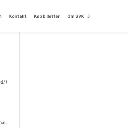
n
Kontakt
Køb billetter
Om SVK
ål i
mål.