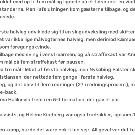
ldet med op til fem mål og lignede på et tidspunkt en vind
standerne. Men i afslutningen kom gæsterne tilbage, og d
lusede.
rste halvleg udviklede sig til en slagudveksling med skifte
Det var ikke lige målvogternes halvleg, men derimod kæmp
 som foregangskvinde.
 tilbage med sving i venstrearmen, og på straffekast var An
 mål på fem straffekast før pausen.
 tre mål i løbet af første halvleg, men Nykøbing Falster s
istiansen, der nettede fem gange i første halvleg.
eg, og det blev til flere redninger (27 i redningsprocent), 
e-back.
a Halilcevic frem i en 5-1 formation, der gav et par
assists, og Helene Kindberg var også træfsikker, ligesom J
n kamp, burde det være nok til en sejr. Alligevel var det fej