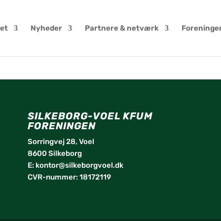
et
Nyheder
Partnere & netværk
Foreninge
SILKEBORG-VOEL KFUM
fa
FORENINGEN
tw
Sorringvej 28, Voel
8600 Silkeborg
in
E:
kontor@silkeborgvoel.dk
li
CVR-nummer: 18172119