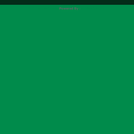
PHP Code Snippets
Powered By :
XYZScripts.com