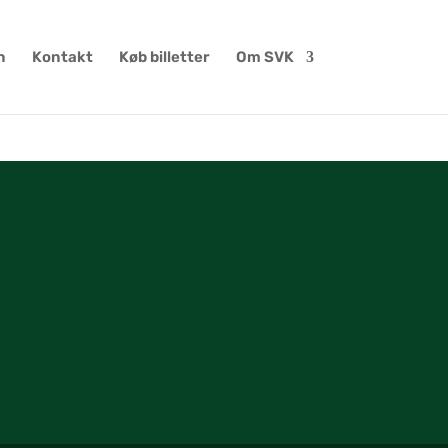
n
Kontakt
Køb billetter
Om SVK
cebook
itter
stagram
nkedin