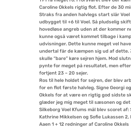
Caroline Okkels rigtig flot. Efter de 30 min
Straks fra anden halvlegs start slår Voel 
udbygget til +6 til Voel. Så pludselig ski
hovedløse angreb uden at der kommer no
kunne også været kommet tilbage i kampe
udvisninger. Dette kunne meget vel have 
undertal får de kæmpen sig ud af dette. Je
skulle “bare” køre sejren hjem. Mod slutni
pynte for meget på resultatet, men efter 
fortjent 23 – 20 sejer.
Ros til hele holdet for sejren, der blev ar
for en flot første halvleg. Signe Georgi o
Okkels for at være en rigtig god sidste sk
glæder jeg mig meget til sæsonen og det v
Silkeborg Voel Kfums mål blev scoret af: 
Kathrine Mikkelsen og Sofie Lukassen 2, 
Aaen 1 + 12 redninger af Caroline Okkels