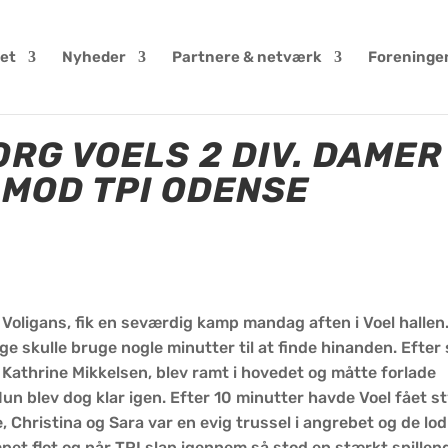
et
Nyheder
Partnere & netværk
Foreninge
ORG VOELS 2 DIV. DAMER 
MOD TPI ODENSE
r Voligans, fik en seværdig kamp mandag aften i Voel hallen
ige skulle bruge nogle minutter til at finde hinanden. Efter
s Kathrine Mikkelsen, blev ramt i hovedet og måtte forlade
n blev dog klar igen. Efter 10 minutter havde Voel fået st
, Christina og Sara var en evig trussel i angrebet og de lod
mpet flot og når TPI slap igennem så stod en stærkt spillen