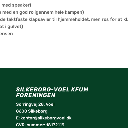
r med speaker)
de med en god ro igennem hele kampen)
de taktfaste klapsavler til hjemmeholdet, men ros for at k
t i gulvet)
rensen
SILKEBORG-VOEL KFUM
fa
FORENINGEN
tw
Sorringvej 28, Voel
8600 Silkeborg
in
E:
kontor@silkeborgvoel.dk
li
CVR-nummer: 18172119