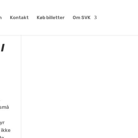
n
Kontakt
Køb billetter
Om SVK
I
.
 små
yr
 ikke
de