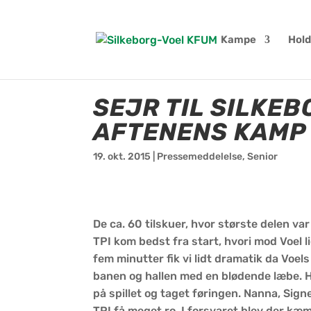
Kampe
Hold
SEJR TIL SILKEB
AFTENENS KAMP 
19. okt. 2015
|
Pressemeddelelse
,
Senior
De ca. 60 tilskuer, hvor største delen va
TPI kom bedst fra start, hvori mod Voel l
fem minutter fik vi lidt dramatik da Voel
banen og hallen med en blødende læbe. Hu
på spillet og taget føringen. Nanna, Signe
TPI få meget ro. I forsvaret blev der kæ