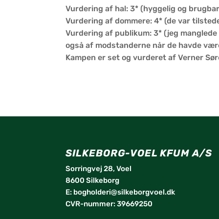
Vurdering af hal: 3* (hyggelig og brugba
Vurdering af dommere: 4* (de var tilste
Vurdering af publikum: 3* (jeg manglede 
også af modstanderne når de havde være
Kampen er set og vurderet af Verner Sø
SILKEBORG-VOEL KFUM A/S
Sorringvej 28, Voel
8600 Silkeborg
E:
bogholderi@silkeborgvoel.dk
CVR-nummer: 39669250