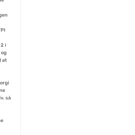
ngen
TPI
2 i
n og
l at
eorgi
ine
v. så
ne