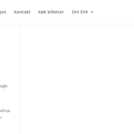
gen
Kontakt
Køb billetter
Om SVK
 uge.
ndrea
n