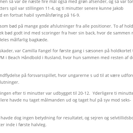
 men så var de næste fire mål også med grøn afsender, og så var t
tters spil var stillingen 11-4, og ti minutter senere kunne Jakob
 en fortsat habil syvmålsføring på 16-9.
t, som bød på mange gode afslutninger fra alle positioner. To af hol
bæk bød godt ind med scoringer fra hver sin back, hvor de sammen
eles målfarlig bagkæde.
ader, var Camilla Fangel for første gang i sæsonen på holdkortet t
VM i Beach Håndbold i Rusland, hvor hun sammen med resten af d
ndflydelse på forsvarsspillet, hvor ungarerne s ud til at være udfor
lutninger.
ringen efter ti minutter var udbygget til 20-12. Yderligere ti minutt
pillere havde nu taget målmanden ud og taget hul på syv mod seks-
avde dog ingen betydning for resultatet, og sejren og selvtillidsb
er inde i første halvleg.