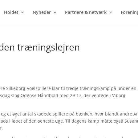
Holdet
Nyheder
Partnere & netværk
Forenin
inden træningslejren
e Silkeborg-Voelspillere klar til tredje træningskamp på under en
nsdag slog Odense Håndbold med 29-17, der ventede i Viborg
 og et øget antal skadede spillere på bænken, hvor blandt andre A
ads i løbet af den seneste uge. Til dagens kamp måtte også Susan
r.