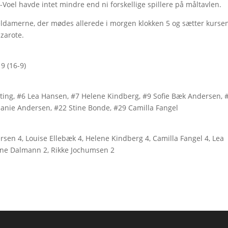
-Voel havde intet mindre end ni forskellige spillere på måltavlen.
oeldamerne, der mødes allerede i morgen klokken 5 og sætter kurse
zarote.
9 (16-9)
Ytting, #6 Lea Hansen, #7 Helene Kindberg, #9 Sofie Bæk Andersen, 
anie Andersen, #22 Stine Bonde, #29 Camilla Fangel
rsen 4, Louise Ellebæk 4, Helene Kindberg 4, Camilla Fangel 4, Lea
alene Dalmann 2, Rikke Jochumsen 2