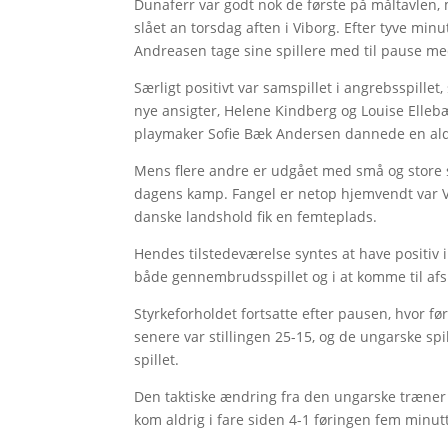
Dunaferr var godt nok de første på måltavlen,
slået an torsdag aften i Viborg. Efter tyve minu
Andreasen tage sine spillere med til pause med
Særligt positivt var samspillet i angrebsspille
nye ansigter, Helene Kindberg og Louise Elle
playmaker Sofie Bæk Andersen dannede en ald
Mens flere andre er udgået med små og store sk
dagens kamp. Fangel er netop hjemvendt var 
danske landshold fik en femteplads.
Hendes tilstedeværelse syntes at have positiv i
både gennembrudsspillet og i at komme til afs
Styrkeforholdet fortsatte efter pausen, hvor fø
senere var stillingen 25-15, og de ungarske s
spillet.
Den taktiske ændring fra den ungarske træner h
kom aldrig i fare siden 4-1 føringen fem minutt