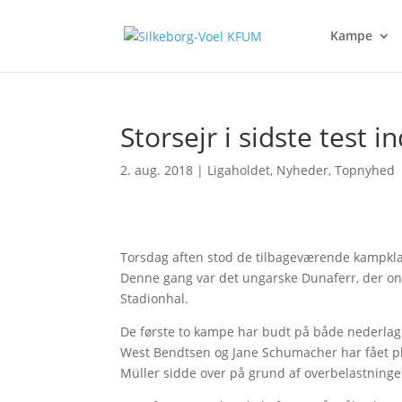
Kampe
Storsejr i sidste test 
2. aug. 2018
|
Ligaholdet
,
Nyheder
,
Topnyhed
Torsdag aften stod de tilbageværende kampklar
Denne gang var det ungarske Dunaferr, der o
Stadionhal.
De første to kampe har budt på både nederlag
West Bendtsen og Jane Schumacher har fået pl
Müller sidde over på grund af overbelastninge