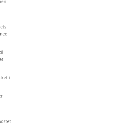
onen
dets
 med
il
et
dret i
er
oostet