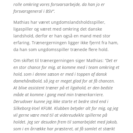
rolle omkring vores forsvarsarbejde, da han jo er
forsvarsgeneral i BSV”.
Mathias har været ungdomslandsholdsspiller,
ligaspiller og været med omkring det danske
landshold, derfor er han også en mand med stor
erfaring. Trænergerningen ligger ikke fjernt fra ham,
da han som ungdomsspiller trænede flere hold.
Om skiftet til trænergerningen siger Mathias:
”Det er
en stor chance for mig, at komme med i team omkring et
hold, som i denne sæson er med i toppen af dansk
damehåndbold, så jeg er meget glad for at få chancen.
At blive a
ssistent træner på et ligahold, er den bedste
måde at komme i gang med min trænerkarriere.
Derudover kunne jeg ikke starte et bedre sted end i
Silkeborg-Voel KFUM. Klubben betyder alt for mig, og jeg
vil gerne være med til at videreudvikle spillerne på
holdet. Jeg ser desuden frem til samarbejdet med Jakob,
som i en årrække har præsteret, at få samlet et stærkt