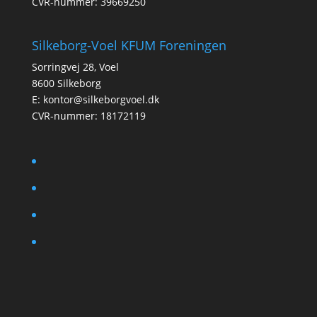
CVR-nummer: 39669250
Silkeborg-Voel KFUM Foreningen
Sorringvej 28, Voel
8600 Silkeborg
E:
kontor@silkeborgvoel.dk
CVR-nummer: 18172119
facebook
twitter
instagram
linkedin