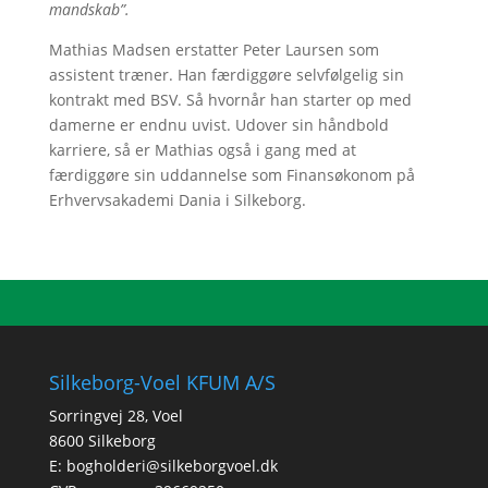
mandskab”.
Mathias Madsen erstatter Peter Laursen som
assistent træner. Han færdiggøre selvfølgelig sin
kontrakt med BSV. Så hvornår han starter op med
damerne er endnu uvist. Udover sin håndbold
karriere, så er Mathias også i gang med at
færdiggøre sin uddannelse som Finansøkonom på
Erhvervsakademi Dania i Silkeborg.
Silkeborg-Voel KFUM A/S
Sorringvej 28, Voel
8600 Silkeborg
E:
bogholderi@silkeborgvoel.dk