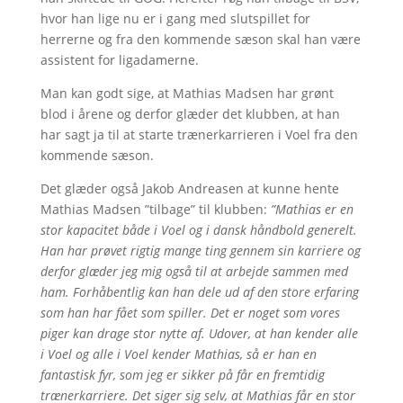
hvor han lige nu er i gang med slutspillet for
herrerne og fra den kommende sæson skal han være
assistent for ligadamerne.
Man kan godt sige, at Mathias Madsen har grønt
blod i årene og derfor glæder det klubben, at han
har sagt ja til at starte trænerkarrieren i Voel fra den
kommende sæson.
Det glæder også Jakob Andreasen at kunne hente
Mathias Madsen ”tilbage” til klubben:
”Mathias er en
stor kapacitet både i Voel og i dansk håndbold generelt.
Han har prøvet rigtig mange ting gennem sin karriere og
derfor glæder jeg mig også til at arbejde sammen med
ham. Forhåbentlig kan han dele ud af den store erfaring
som han har fået som spiller. Det er noget som vores
piger kan drage stor nytte af. Udover, at han kender alle
i Voel og alle i Voel kender Mathias, så er han en
fantastisk fyr, som jeg er sikker på får en fremtidig
trænerkarriere. Det siger sig selv, at Mathias får en stor