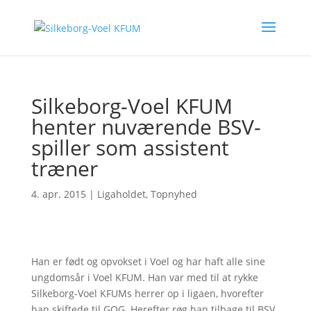
Silkeborg-Voel KFUM
henter nuværende BSV-
spiller som assistent
træner
4. apr. 2015
|
Ligaholdet
,
Topnyhed
Han er født og opvokset i Voel og har haft alle sine
ungdomsår i Voel KFUM. Han var med til at rykke
Silkeborg-Voel KFUMs herrer op i ligaen, hvorefter
han skiftede til GOG. Herefter røg han tilbage til BSV,