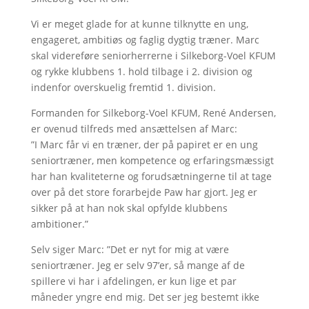
Vi er meget glade for at kunne tilknytte en ung,
engageret, ambitiøs og faglig dygtig træner. Marc
skal videreføre seniorherrerne i Silkeborg-Voel KFUM
og rykke klubbens 1. hold tilbage i 2. division og
indenfor overskuelig fremtid 1. division.
Formanden for Silkeborg-Voel KFUM, René Andersen,
er ovenud tilfreds med ansættelsen af Marc:
”I Marc får vi en træner, der på papiret er en ung
seniortræner, men kompetence og erfaringsmæssigt
har han kvaliteterne og forudsætningerne til at tage
over på det store forarbejde Paw har gjort. Jeg er
sikker på at han nok skal opfylde klubbens
ambitioner.”
Selv siger Marc: ”Det er nyt for mig at være
seniortræner. Jeg er selv 97’er, så mange af de
spillere vi har i afdelingen, er kun lige et par
måneder yngre end mig. Det ser jeg bestemt ikke