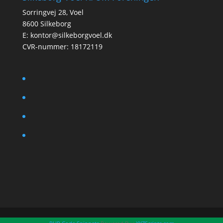
Sorringvej 28, Voel
8600 Silkeborg
E:
kontor@silkeborgvoel.dk
CVR-nummer: 18172119
facebook
twitter
instagram
linkedin