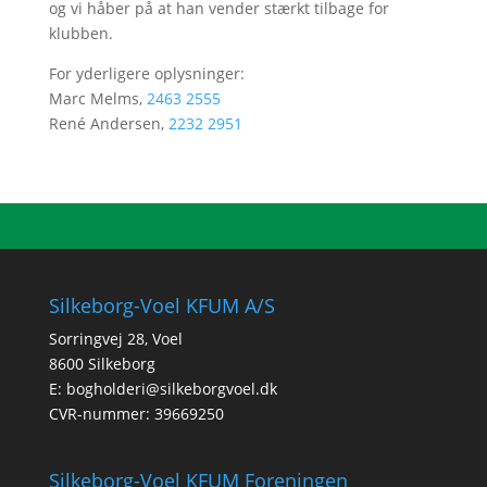
og vi håber på at han vender stærkt tilbage for
klubben.
For yderligere oplysninger:
Marc Melms,
2463 2555
René Andersen,
2232 2951
Silkeborg-Voel KFUM A/S
Sorringvej 28, Voel
8600 Silkeborg
E:
bogholderi@silkeborgvoel.dk
CVR-nummer: 39669250
Silkeborg-Voel KFUM Foreningen