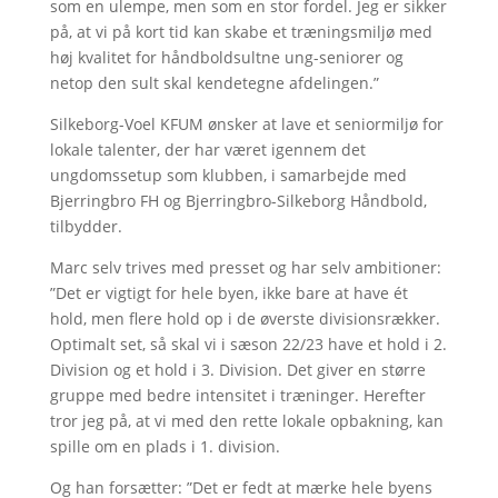
som en ulempe, men som en stor fordel. Jeg er sikker
på, at vi på kort tid kan skabe et træningsmiljø med
høj kvalitet for håndboldsultne ung-seniorer og
netop den sult skal kendetegne afdelingen.”
Silkeborg-Voel KFUM ønsker at lave et seniormiljø for
lokale talenter, der har været igennem det
ungdomssetup som klubben, i samarbejde med
Bjerringbro FH og Bjerringbro-Silkeborg Håndbold,
tilbydder.
Marc selv trives med presset og har selv ambitioner:
”Det er vigtigt for hele byen, ikke bare at have ét
hold, men flere hold op i de øverste divisionsrækker.
Optimalt set, så skal vi i sæson 22/23 have et hold i 2.
Division og et hold i 3. Division. Det giver en større
gruppe med bedre intensitet i træninger. Herefter
tror jeg på, at vi med den rette lokale opbakning, kan
spille om en plads i 1. division.
Og han forsætter: ”Det er fedt at mærke hele byens