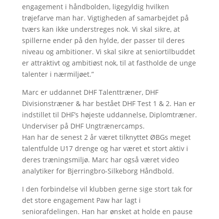
engagement i håndbolden, ligegyldig hvilken
trøjefarve man har. Vigtigheden af samarbejdet på
tværs kan ikke understreges nok. Vi skal sikre, at
spillerne ender på den hylde, der passer til deres
niveau og ambitioner. Vi skal sikre at seniortilbuddet
er attraktivt og ambitiøst nok, til at fastholde de unge
talenter i nærmiljøet.”
Marc er uddannet DHF Talenttræner, DHF
Divisionstræner & har bestået DHF Test 1 & 2. Han er
indstillet til DHF’s højeste uddannelse, Diplomtræner.
Underviser på DHF Ungtrænercamps.
Han har de senest 2 år været tilknyttet ØBGs meget
talentfulde U17 drenge og har været et stort aktiv i
deres træningsmiljø. Marc har også været video
analytiker for Bjerringbro-Silkeborg Håndbold.
I den forbindelse vil klubben gerne sige stort tak for
det store engagement Paw har lagt i
seniorafdelingen. Han har ønsket at holde en pause