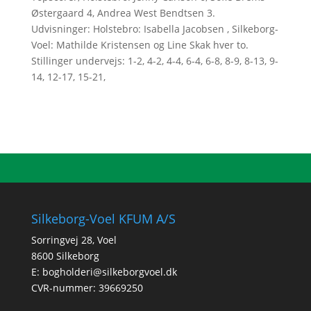
Østergaard 4, Andrea West Bendtsen 3.
Udvisninger: Holstebro: Isabella Jacobsen , Silkeborg-
Voel: Mathilde Kristensen og Line Skak hver to.
Stillinger undervejs: 1-2, 4-2, 4-4, 6-4, 6-8, 8-9, 8-13, 9-
14, 12-17, 15-21,
Silkeborg-Voel KFUM A/S
Sorringvej 28, Voel
8600 Silkeborg
E:
bogholderi@silkeborgvoel.dk
CVR-nummer: 39669250