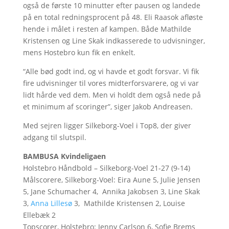
også de første 10 minutter efter pausen og landede
på en total redningsprocent på 48. Eli Raasok afløste
hende i målet i resten af kampen. Både Mathilde
Kristensen og Line Skak indkasserede to udvisninger,
mens Hostebro kun fik en enkelt.
“Alle bød godt ind, og vi havde et godt forsvar. Vi fik
fire udvisninger til vores midterforsvarere, og vi var
lidt hårde ved dem. Men vi holdt dem også nede på
et minimum af scoringer”, siger Jakob Andreasen.
Med sejren ligger Silkeborg-Voel i Top8, der giver
adgang til slutspil.
BAMBUSA Kvindeligaen
Holstebro Håndbold – Silkeborg-Voel 21-27 (9-14)
Målscorere, Silkeborg-Voel: Eira Aune 5, Julie Jensen
5, Jane Schumacher 4, Annika Jakobsen 3, Line Skak
3,
Anna Lillesø
3, Mathilde Kristensen 2, Louise
Ellebæk 2
Topscorer, Holstebro: Jenny Carlson 6, Sofie Brems