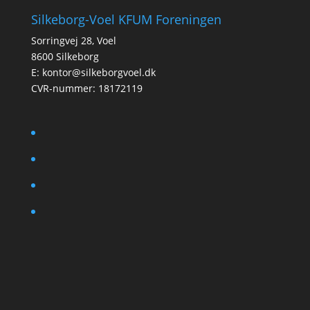
Silkeborg-Voel KFUM Foreningen
Sorringvej 28, Voel
8600 Silkeborg
E:
kontor@silkeborgvoel.dk
CVR-nummer: 18172119
facebook
twitter
instagram
linkedin