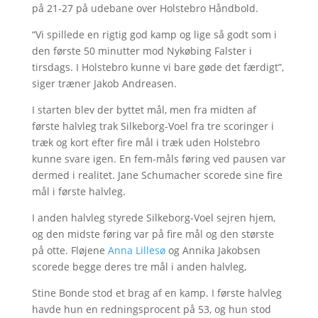
på 21-27 på udebane over Holstebro Håndbold.
“Vi spillede en rigtig god kamp og lige så godt som i
den første 50 minutter mod Nykøbing Falster i
tirsdags. I Holstebro kunne vi bare gøde det færdigt”,
siger træner Jakob Andreasen.
I starten blev der byttet mål, men fra midten af
første halvleg trak Silkeborg-Voel fra tre scoringer i
træk og kort efter fire mål i træk uden Holstebro
kunne svare igen. En fem-måls føring ved pausen var
dermed i realitet. Jane Schumacher scorede sine fire
mål i første halvleg.
I anden halvleg styrede Silkeborg-Voel sejren hjem,
og den midste føring var på fire mål og den største
på otte. Fløjene
Anna Lillesø
og Annika Jakobsen
scorede begge deres tre mål i anden halvleg,
Stine Bonde stod et brag af en kamp. I første halvleg
havde hun en redningsprocent på 53, og hun stod