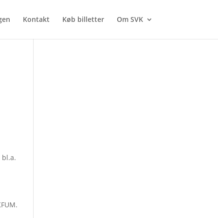
gen
Kontakt
Køb billetter
Om SVK
 bl.a.
 KFUM.