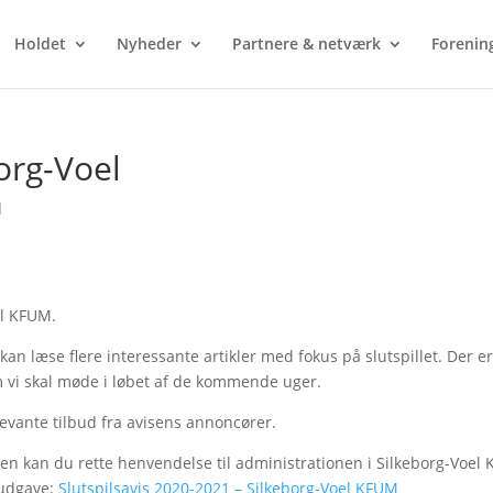
Holdet
Nyheder
Partnere & netværk
Forenin
borg-Voel
d
el KFUM.
an læse flere interessante artikler med fokus på slutspillet. Der er
 vi skal møde i løbet af de kommende uger.
evante tilbud fra avisens annoncører.
isen kan du rette henvendelse til administrationen i Silkeborg-Voel
 udgave:
Slutspilsavis 2020-2021 – Silkeborg-Voel KFUM