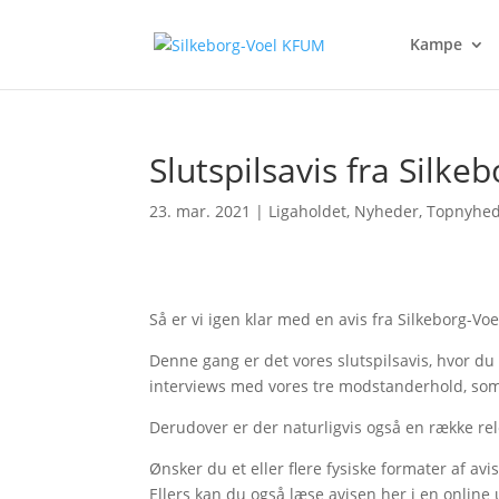
Kampe
Slutspilsavis fra Silke
23. mar. 2021
|
Ligaholdet
,
Nyheder
,
Topnyhe
Så er vi igen klar med en avis fra Silkeborg-Vo
Denne gang er det vores slutspilsavis, hvor du k
interviews med vores tre modstanderhold, som
Derudover er der naturligvis også en række rel
Ønsker du et eller flere fysiske formater af av
Ellers kan du også læse avisen her i en online