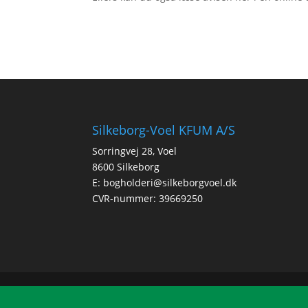
Silkeborg-Voel KFUM A/S
Sorringvej 28, Voel
8600 Silkeborg
E:
bogholderi@silkeborgvoel.dk
CVR-nummer: 39669250