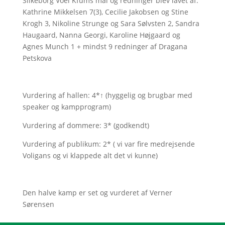
Silkeborg Voel Kfums mål og redninger blev lavet af:
Kathrine Mikkelsen 7(3), Cecilie Jakobsen og Stine
Krogh 3, Nikoline Strunge og Sara Sølvsten 2, Sandra
Haugaard, Nanna Georgi, Karoline Højgaard og
Agnes Munch 1 + mindst 9 redninger af Dragana
Petskova
Vurdering af hallen: 4*↑ (hyggelig og brugbar med
speaker og kampprogram)
Vurdering af dommere: 3* (godkendt)
Vurdering af publikum: 2* ( vi var fire medrejsende
Voligans og vi klappede alt det vi kunne)
Den halve kamp er set og vurderet af Verner
Sørensen