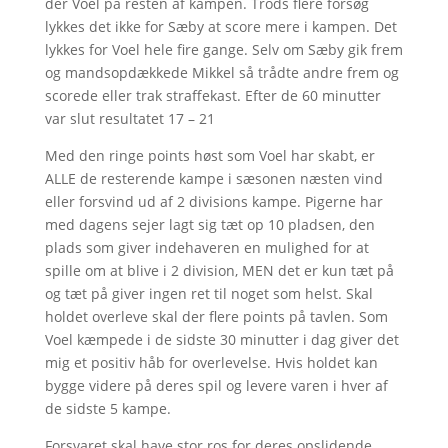
der Voel på resten af kampen. Trods flere forsøg
lykkes det ikke for Sæby at score mere i kampen. Det
lykkes for Voel hele fire gange. Selv om Sæby gik frem
og mandsopdækkede Mikkel så trådte andre frem og
scorede eller trak straffekast. Efter de 60 minutter
var slut resultatet 17 – 21
Med den ringe points høst som Voel har skabt, er
ALLE de resterende kampe i sæsonen næsten vind
eller forsvind ud af 2 divisions kampe. Pigerne har
med dagens sejer lagt sig tæt op 10 pladsen, den
plads som giver indehaveren en mulighed for at
spille om at blive i 2 division, MEN det er kun tæt på
og tæt på giver ingen ret til noget som helst. Skal
holdet overleve skal der flere points på tavlen. Som
Voel kæmpede i de sidste 30 minutter i dag giver det
mig et positiv håb for overlevelse. Hvis holdet kan
bygge videre på deres spil og levere varen i hver af
de sidste 5 kampe.
Forsvaret skal have stor ros for deres opslidende