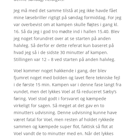
Jeg må med det samme tilstå at jeg ikke havde fået
mine læsebriller rigtigt på søndag formiddag. For jeg
var overbevist om at kampen skulle fløjtes i gang kl.
16. Så da jeg i god tro mødte ind i hallen 15.40. Blev
jeg noget forundret over at se starten på anden
halvleg. Så derfor er dette referat kun baseret på
hvad jeg så i de sidste 30 minutter af kampen.
Stillingen var 12 – 8 ved starten på anden halvleg.
Voel kommer noget hakkende i gang, der blev
fjumret noget med bolden og lavet flere tekniske fejl
i de første 15 min. Kampen var i denne fase langt fra
vundet, men det lykkes Voel at få reduceret Sæby’s
føring. Voel stod godt i forsvaret og kæmpede
virkeligt for sagen. Så meget at det gav en to
minutters udvisning. Denne udvisning kunne have
været fatal for Voel, men resten af holdet rykkede
sammen og kæmpede super flot, faktisk så flot at
Voel vandt de to minutter med en. Når det lykkes