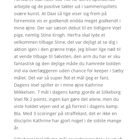
arbejde og de positive takter ud i sammenspillets
svære kunst. At Daxi så lige viser sig frem på
fornemste vis er godkendt endda meget godkendt i
mine øjne. Der var sæson debut til en tidligere Voel
pige, nemlig Stine Krogh. Herfra skal lyde et
velkommen tilbage Stine, det var dejligt at se dig i
aktion igen i den grønne trøje. Jeg bliver lige nød til
at vende tilbage til Sølvsten, den arm du har er sku
fantastisk og den dejlige måde du hamrede bolden
ind via overlæggeren uden chance for keeper i Sæby
målet. Det var så super flot et mål (jeg er fan).
Dagens Voel spiller er i mine øjne Kathrine
Mikkelsen. 7 mål i dagens kamp gjorde at Silkeborg
Voel fik 2 points, ingen kan gøre det alene, men du
viste holdet vejen ved at gå forrest i dagens kamp.
Bla. Med 3 scoringer på straffekast, det er ikke en
disciplin Kathrine har gjort noget i de sidste mange
år.