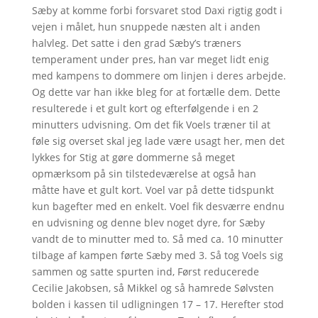
Sæby at komme forbi forsvaret stod Daxi rigtig godt i
vejen i målet, hun snuppede næsten alt i anden
halvleg. Det satte i den grad Sæby’s træners
temperament under pres, han var meget lidt enig
med kampens to dommere om linjen i deres arbejde.
Og dette var han ikke bleg for at fortælle dem. Dette
resulterede i et gult kort og efterfølgende i en 2
minutters udvisning. Om det fik Voels træner til at
føle sig overset skal jeg lade være usagt her, men det
lykkes for Stig at gøre dommerne så meget
opmærksom på sin tilstedeværelse at også han
måtte have et gult kort. Voel var på dette tidspunkt
kun bagefter med en enkelt. Voel fik desværre endnu
en udvisning og denne blev noget dyre, for Sæby
vandt de to minutter med to. Så med ca. 10 minutter
tilbage af kampen førte Sæby med 3. Så tog Voels sig
sammen og satte spurten ind, Først reducerede
Cecilie Jakobsen, så Mikkel og så hamrede Sølvsten
bolden i kassen til udligningen 17 – 17. Herefter stod