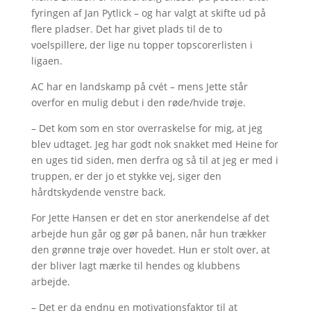
fyringen af Jan Pytlick – og har valgt at skifte ud på
flere pladser. Det har givet plads til de to
voelspillere, der lige nu topper topscorerlisten i
ligaen.
AC har en landskamp på cvét – mens Jette står
overfor en mulig debut i den røde/hvide trøje.
– Det kom som en stor overraskelse for mig, at jeg
blev udtaget. Jeg har godt nok snakket med Heine for
en uges tid siden, men derfra og så til at jeg er med i
truppen, er der jo et stykke vej, siger den
hårdtskydende venstre back.
For Jette Hansen er det en stor anerkendelse af det
arbejde hun går og gør på banen, når hun trækker
den grønne trøje over hovedet. Hun er stolt over, at
der bliver lagt mærke til hendes og klubbens
arbejde.
– Det er da endnu en motivationsfaktor til at