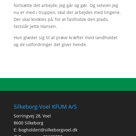
fortsætte det arbejde, jeg går og gør. Og selvom jeg
nu er med i truppen, skal der arbejdes med tingene.
Der skal knokles på, for at fastholde den plads,
fastslår Jette Hansen.
Hun glæder sig til at prøve kræfter med landholdet
og de udfordringer det giver hende.
Silkeborg-Voel KFUM A/S
Sorringvej 28, Voel
8600 Silkeborg
E:
bogholderi@silkeborgvoel.dk