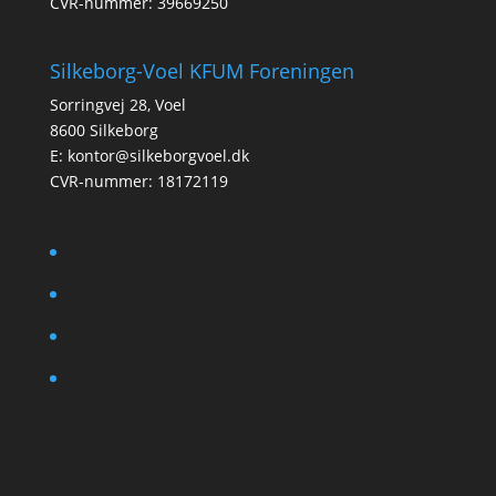
CVR-nummer: 39669250
Silkeborg-Voel KFUM Foreningen
Sorringvej 28, Voel
8600 Silkeborg
E:
kontor@silkeborgvoel.dk
CVR-nummer: 18172119
facebook
twitter
instagram
linkedin