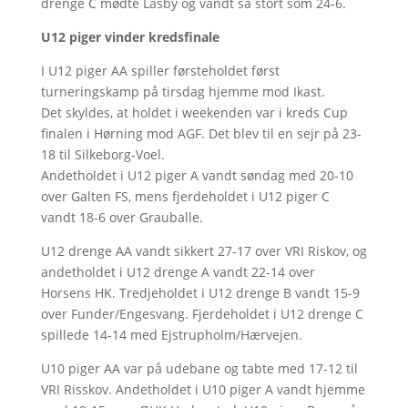
drenge C mødte Låsby og vandt så stort som 24-6.
U12 piger vinder kredsfinale
I U12 piger AA spiller førsteholdet først
turneringskamp på tirsdag hjemme mod Ikast.
Det skyldes, at holdet i weekenden var i kreds Cup
finalen i Hørning mod AGF. Det blev til en sejr på 23-
18 til Silkeborg-Voel.
Andetholdet i U12 piger A vandt søndag med 20-10
over Galten FS, mens fjerdeholdet i U12 piger C
vandt 18-6 over Grauballe.
U12 drenge AA vandt sikkert 27-17 over VRI Riskov, og
andetholdet i U12 drenge A vandt 22-14 over
Horsens HK. Tredjeholdet i U12 drenge B vandt 15-9
over Funder/Engesvang. Fjerdeholdet i U12 drenge C
spillede 14-14 med Ejstrupholm/Hærvejen.
U10 piger AA var på udebane og tabte med 17-12 til
VRI Risskov. Andetholdet i U10 piger A vandt hjemme