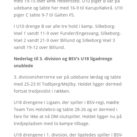
med 19-15 over ØHK Hedensted. U10 piger B var på
udebane og tabte her med 16-9 til Karup/Kølvrå. U10
piger C tabte 9-7 til Galten FS.
I U10 drenge B var alle tre hold i kamp. Silkeborg-
Voel 1 vandt 11-9 over Funder/Engesvang, Silkeborg-
Voel 2 vandt 21-9 over Billund og Silkeborg-Voel 3
vandt 19-12 over Billund.
Nederlag til 3. division og BSV’s U18 ligadrenge
snublede
3. divisionsherrerne var på udebane lørdag og tabte
med 25-23 til Todbjerg/Mejlby. Holdet ligger dermed
fortsat tredjesidst i rækken.
U18 drengene i Ligaen, der spiller i BSV-regi, mødte
Team Tvis Holstebro og tabte 28-26 og er dermed i
fare for ikke at nå DM-slutspillet. Holdet ligger nu på
tredjepladsen med to kampe tilbage.
U18 drengene i 1. division, der ligeledes spiller i BSV-