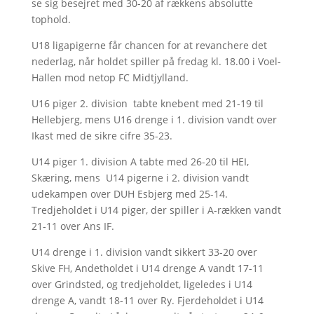
se sig besejret med 30-20 af rækkens absolutte
tophold.
U18 ligapigerne får chancen for at revanchere det
nederlag, når holdet spiller på fredag kl. 18.00 i Voel-
Hallen mod netop FC Midtjylland.
U16 piger 2. division tabte knebent med 21-19 til
Hellebjerg, mens U16 drenge i 1. division vandt over
Ikast med de sikre cifre 35-23.
U14 piger 1. division A tabte med 26-20 til HEI,
Skæring, mens U14 pigerne i 2. division vandt
udekampen over DUH Esbjerg med 25-14.
Tredjeholdet i U14 piger, der spiller i A-rækken vandt
21-11 over Ans IF.
U14 drenge i 1. division vandt sikkert 33-20 over
Skive FH, Andetholdet i U14 drenge A vandt 17-11
over Grindsted, og tredjeholdet, ligeledes i U14
drenge A, vandt 18-11 over Ry. Fjerdeholdet i U14