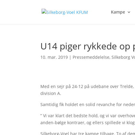
Kampe
U14 piger rykkede op
10. mar. 2019
|
Pressemeddelelse
,
Silkeborg Vo
Med en sejr på 24-12 på udebane over Trelde,
division A.
Samtidig fik holdet en solid revanche for nede
” Vi var klart det bedste hold, og vi var overho
anden-bølge kontraer, og ellers spillede vi kl
Silkeborg-Voel har tre kampe tilbage. To af de