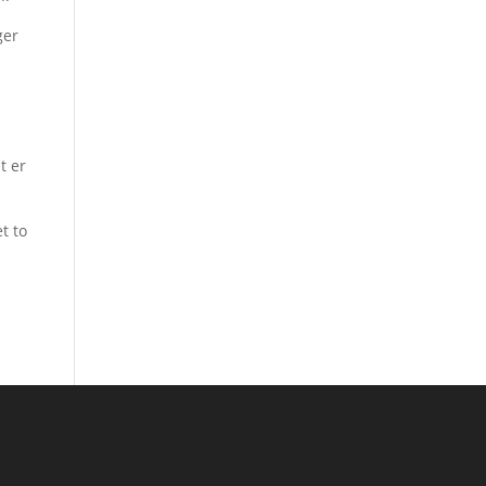
ger
t er
t to
acebook