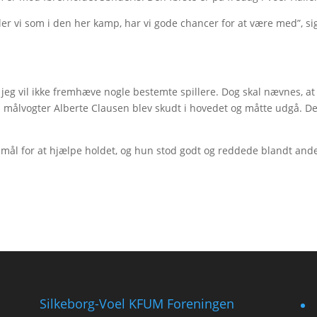
iller vi som i den her kamp, har vi gode chancer for at være med”, si
å jeg vil ikke fremhæve nogle bestemte spillere. Dog skal nævnes, at
s målvogter Alberte Clausen blev skudt i hovedet og måtte udgå. De
.
 mål for at hjælpe holdet, og hun stod godt og reddede blandt ande
Silkeborg-Voel KFUM Foreningen
f