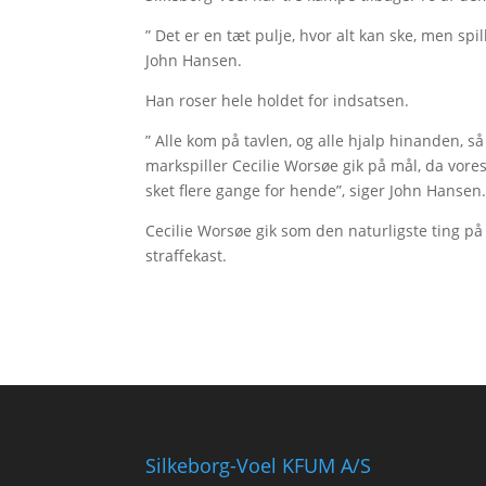
” Det er en tæt pulje, hvor alt kan ske, men sp
John Hansen.
Han roser hele holdet for indsatsen.
” Alle kom på tavlen, og alle hjalp hinanden, s
markspiller Cecilie Worsøe gik på mål, da vore
sket flere gange for hende”, siger John Hansen
Cecilie Worsøe gik som den naturligste ting på
straffekast.
Silkeborg-Voel KFUM A/S