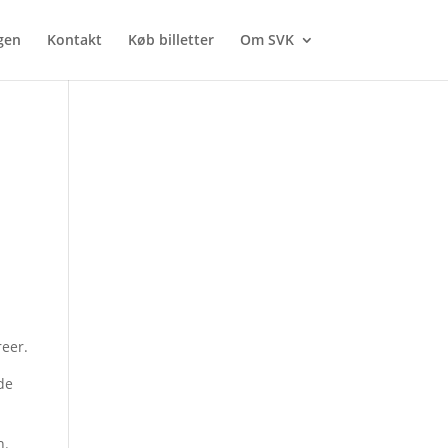
gen
Kontakt
Køb billetter
Om SVK
reer.
ode
n.