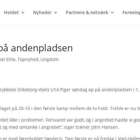
Holdet
Nyheder
Partnere & netværk
Forenin
 på andenpladsen
el Elite
,
Topnyhed
,
Ungdom
 rykkede Silkeborg-Voels U14 Piger søndag op på andenpladsen i 1.
rlaget på 20-16 i den første kamp mellem de to hold. Trelde er nu t
vedet ikke i problemer. Forsvaret var godt, og i angrebet havde vi g
ogt og med omtanke i angrebet”, siger træner John Hansen.
m er mod førerholdet Sønderis. Den første er på fredag i Voel-Halle