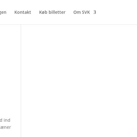
gen
Kontakt
Køb billetter
Om SVK
ød ind
træner