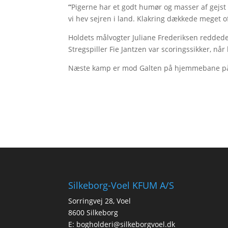
“
Pigerne har et godt humør og masser af gejs
vi hev sejren i land. Klakring dækkede meget of
Holdets målvogter Juliane Frederiksen reddede
Stregspiller Fie Jantzen var scoringssikker, når
Næste kamp er mod Galten på hjemmebane på
Silkeborg-Voel KFUM A/S
Sorringvej 28, Voel
8600 Silkeborg
E:
bogholderi@silkeborgvoel.dk