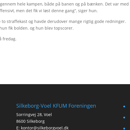
t gennem hele kampen, både på banen og på bænken. Det var med ti
fensivt, men det fik vi løst denne gang”, siger hun.
 to straffekast og havde derudover mange rigtig gode redninger.
 hun fik bolden. og hun blev topscorer.
 fredag.
Silkeborg-Voel KFUM Foreningen
f
Sorringvej 28, Voel
t
8600 Silkeborg
E:
kontor@silkeborgvoel.dk
i