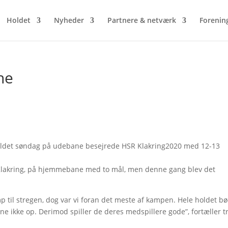
Holdet
Nyheder
Partnere & netværk
Forenin
he
 holdet søndag på udebane besejrede HSR Klakring2020 med 12-13
 Klakring, på hjemmebane med to mål, men denne gang blev det
 til stregen, dog var vi foran det meste af kampen. Hele holdet b
erne ikke op. Derimod spiller de deres medspillere gode”, fortæller 