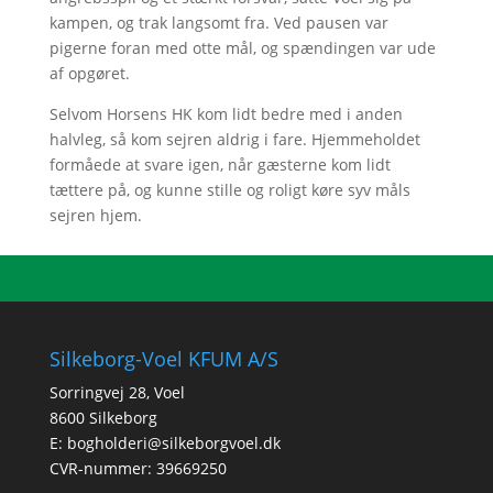
kampen, og trak langsomt fra. Ved pausen var
pigerne foran med otte mål, og spændingen var ude
af opgøret.
Selvom Horsens HK kom lidt bedre med i anden
halvleg, så kom sejren aldrig i fare. Hjemmeholdet
formåede at svare igen, når gæsterne kom lidt
tættere på, og kunne stille og roligt køre syv måls
sejren hjem.
Silkeborg-Voel KFUM A/S
Sorringvej 28, Voel
8600 Silkeborg
E:
bogholderi@silkeborgvoel.dk
CVR-nummer: 39669250