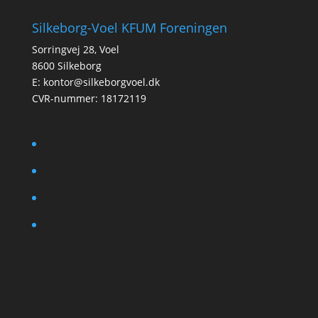
Silkeborg-Voel KFUM Foreningen
Sorringvej 28, Voel
8600 Silkeborg
E:
kontor@silkeborgvoel.dk
CVR-nummer: 18172119
facebook
twitter
instagram
linkedin