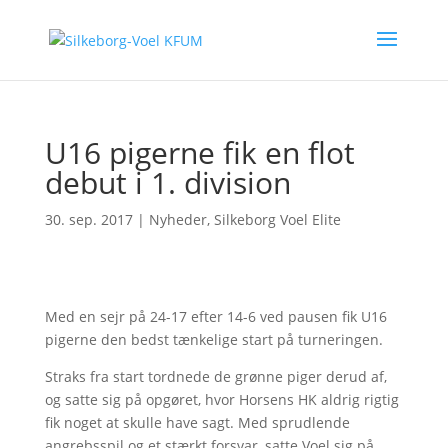
U16 pigerne fik en flot
debut i 1. division
30. sep. 2017
|
Nyheder
,
Silkeborg Voel Elite
Med en sejr på 24-17 efter 14-6 ved pausen fik U16
pigerne den bedst tænkelige start på turneringen.
Straks fra start tordnede de grønne piger derud af,
og satte sig på opgøret, hvor Horsens HK aldrig rigtig
fik noget at skulle have sagt. Med sprudlende
angrebsspil og et stærkt forsvar, satte Voel sig på