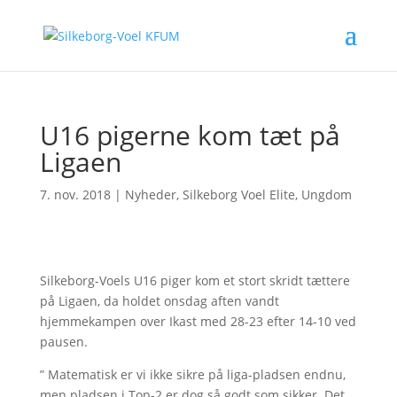
U16 pigerne kom tæt på
Ligaen
7. nov. 2018
|
Nyheder
,
Silkeborg Voel Elite
,
Ungdom
Silkeborg-Voels U16 piger kom et stort skridt tættere
på Ligaen, da holdet onsdag aften vandt
hjemmekampen over Ikast med 28-23 efter 14-10 ved
pausen.
” Matematisk er vi ikke sikre på liga-pladsen endnu,
men pladsen i Top-2 er dog så godt som sikker. Det