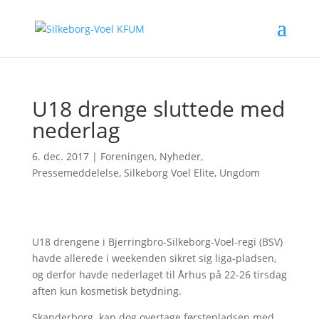
U18 drenge sluttede med
nederlag
6. dec. 2017
|
Foreningen
,
Nyheder
,
Pressemeddelelse
,
Silkeborg Voel Elite
,
Ungdom
U18 drengene i Bjerringbro-Silkeborg-Voel-regi (BSV)
havde allerede i weekenden sikret sig liga-pladsen,
og derfor havde nederlaget til Århus på 22-26 tirsdag
aften kun kosmetisk betydning.
Skanderborg kan dog overtage førstepladsen med