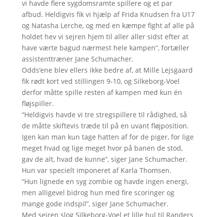
vi havde flere sygdomsramte spillere og et par
afbud. Heldigvis fik vi hjælp af Frida Knudsen fra U17
og Natasha Lerche, og med en kæmpe fight af alle på
holdet hev vi sejren hjem til aller aller sidst efter at
have værte bagud nærmest hele kampen”, fortæller
assistenttræner Jane Schumacher.
Odds’ene blev ellers ikke bedre af, at Mille Lejsgaard
fik rødt kort ved stillingen 9-10, og Silkeborg-Voel
derfor måtte spille resten af kampen med kun én
fløjspiller.
“Heldigvis havde vi tre stregspillere til rådighed, så
de måtte skiftevis træde til på en uvant fløjposition.
Igen kan man kun tage hatten af for de piger, for lige
meget hvad og lige meget hvor på banen de stod,
gav de alt, hvad de kunne”, siger Jane Schumacher.
Hun var specielt imponeret af Karla Thomsen.
“Hun lignede en syg zombie og havde ingen energi,
men alligevel bidrog hun med fire scoringer og
mange gode indspil”, siger Jane Schumacher.
Med sejren slog Silkeborg-Voel et lille hul til Randers