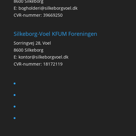
8600 Silkeborg
E:
bogholderi@silkeborgvoel.dk
CVR-nummer: 39669250
Silkeborg-Voel KFUM Foreningen
Sorringvej 28, Voel
8600 Silkeborg
E:
kontor@silkeborgvoel.dk
CVR-nummer: 18172119
facebook
twitter
instagram
linkedin