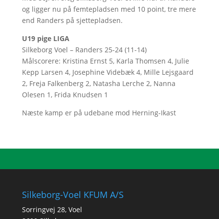
og ligger nu på femtepladsen med 10 point, tre mere
end Randers på sjettepladsen.
U19 pige LIGA
Silkeborg Voel – Randers 25-24 (11-14)
Målscorere: Kristina Ernst 5, Karla Thomsen 4, Julie
Kepp Larsen 4, Josephine Videbæk 4, Mille Lejsgaard
2, Freja Falkenberg 2, Natasha Lerche 2, Nanna
Olesen 1, Frida Knudsen 1
Næste kamp er på udebane mod Herning-Ikast
Silkeborg-Voel KFUM A/S
Sorringvej 28, Voel