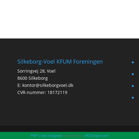
Silkeborg-Voel KFUM Foreningen
f
Sorringvej 28, Voel
t
8600 Silkeborg
E:
kontor@silkeborgvoel.dk
i
CVR-nummer: 18172119
l
PHP Code Snippets
Powered By :
XYZScripts.com