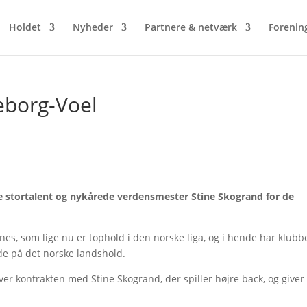
Holdet
Nyheder
Partnere & netværk
Forenin
eborg-Voel
ke stortalent og nykårede verdensmester Stine Skogrand for de
tnes, som lige nu er tophold i den norske liga, og i hende har klub
nde på det norske landshold.
er kontrakten med Stine Skogrand, der spiller højre back, og giver