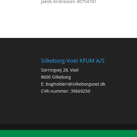
Jakob Andreasen 40754747
Silkeborg-Voel KFUM A/S
Sorringvej 28, Voel
8600 Silkeborg
E:
bogholderi@silkeborgvoel.dk
CVR-nummer: 39669250