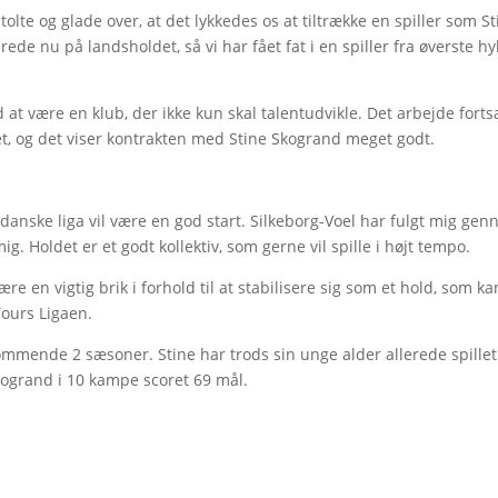
 stolte og glade over, at det lykkedes os at tiltrække en spiller som S
ede nu på landsholdet, så vi har fået fat i en spiller fra øverste hy
ed at være en klub, der ikke kun skal talentudvikle. Det arbejde fort
et, og det viser kontrakten med Stine Skogrand meget godt.
n danske liga vil være en god start. Silkeborg-Voel har fulgt mig ge
mig. Holdet er et godt kollektiv, som gerne vil spille i højt tempo.
 en vigtig brik i forhold til at stabilisere sig som et hold, som ka
Tours Ligaen.
mmende 2 sæsoner. Stine har trods sin unge alder allerede spillet
kogrand i 10 kampe scoret 69 mål.