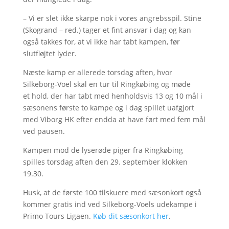
– Vi er slet ikke skarpe nok i vores angrebsspil. Stine
(Skogrand – red.) tager et fint ansvar i dag og kan
også takkes for, at vi ikke har tabt kampen, før
slutfløjtet lyder.
Næste kamp er allerede torsdag aften, hvor
Silkeborg-Voel skal en tur til Ringkøbing og møde
et hold, der har tabt med henholdsvis 13 og 10 mål i
sæsonens første to kampe og i dag spillet uafgjort
med Viborg HK efter endda at have ført med fem mål
ved pausen.
Kampen mod de lyserøde piger fra Ringkøbing
spilles torsdag aften den 29. september klokken
19.30.
Husk, at de første 100 tilskuere med sæsonkort også
kommer gratis ind ved Silkeborg-Voels udekampe i
Primo Tours Ligaen.
Køb dit sæsonkort her
.