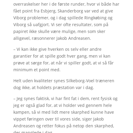
overraskelser her i de første runder, hvor vi både har
fået point fra Esbjerg, Skanderborg var ved at give
Viborg problemer, og i dag spillede Ringkøbing og
Viborg så uafgjort. Vi ser ofte resultater, som på
papiret ikke skulle være mulige, men som sker
alligevel, ræsonnerer Jakob Andreasen.
– Vi kan ikke give hverken os selv eller andre
garantier for at spille godt hver gang, men vi kan
prøve at sørge for, at når vi spiller godt, at vi så får
minimum et point med.
Helt uden kvaliteter synes Silkeborg-Voel træneren
dog ikke, at holdets præstation var i dag.
– Jeg synes faktisk, vi har fint fat i dem, rent fysisk og
jeg er også glad for, at vi holder ved gennem hele
kampen, så vi med lidt mere skarphed kunne have
vippet føringen over til vores side, siger Jakob
Andreasen og retter fokus på netop den skarphed,
der manglede i dag.