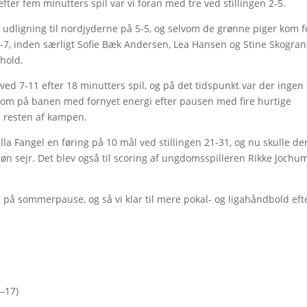
fter fem minutters spil var vi foran med tre ved stillingen 2-5.
en udligning til nordjyderne på 5-5, og selvom de grønne piger kom 
-7, inden særligt Sofie Bæk Andersen, Lea Hansen og Stine Skogra
hold.
ed 7-11 efter 18 minutters spil, og på det tidspunkt var der ingen 
 kom på banen med fornyet energi efter pausen med fire hurtige
 i resten af kampen.
la Fangel en føring på 10 mål ved stillingen 21-31, og nu skulle de
røn sejr. Det blev også til scoring af ungdomsspilleren Rikke Joch
e på sommerpause, og så vi klar til mere pokal- og ligahåndbold eft
–17)