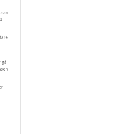
foran
nd
fare
r gå
umsen
er