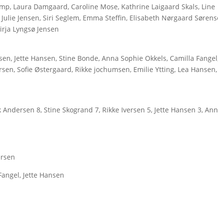
amp, Laura Damgaard, Caroline Mose, Kathrine Laigaard Skals, Line
Julie Jensen, Siri Seglem, Emma Steffin, Elisabeth Nørgaard Sørens
Mirja Lyngsø Jensen
sen, Jette Hansen, Stine Bonde, Anna Sophie Okkels, Camilla Fangel
en, Sofie Østergaard, Rikke jochumsen, Emilie Ytting, Lea Hansen,
k Andersen 8, Stine Skogrand 7, Rikke Iversen 5, Jette Hansen 3, An
ersen
Fangel, Jette Hansen