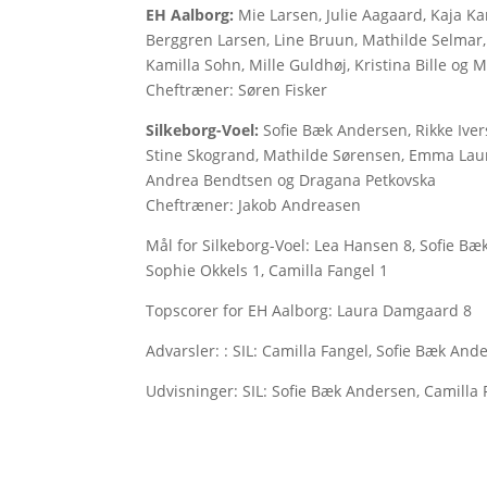
EH Aalborg:
Mie Larsen, Julie Aagaard, Kaja K
Berggren Larsen, Line Bruun, Mathilde Selmar, 
Kamilla Sohn, Mille Guldhøj, Kristina Bille og 
Cheftræner: Søren Fisker
Silkeborg-Voel:
Sofie Bæk Andersen, Rikke Iver
Stine Skogrand, Mathilde Sørensen, Emma Laurs
Andrea Bendtsen og Dragana Petkovska
Cheftræner: Jakob Andreasen
Mål for Silkeborg-Voel: Lea Hansen 8, Sofie Bæ
Sophie Okkels 1, Camilla Fangel 1
Topscorer for EH Aalborg: Laura Damgaard 8
Advarsler: : SIL: Camilla Fangel, Sofie Bæk And
Udvisninger: SIL: Sofie Bæk Andersen, Camilla 