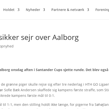
Holdet
Nyheder
Partnere & netværk
Forenin
sikker sejr over Aalborg
opnyhed
borg onsdag aften i Santander Cups sjette runde. Det blev også 
t de grønne piger skulle rejse sig efter tre nederlag i HTH GO Ligae
før Sofie Bæk Andersen skaffede sig kampens første straffe, som St
ikrede kampens første mål til 0-1.
til 1-1, men den stilling holdt ikke længe, for pigerne fra Søhøjla