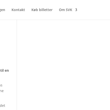
gen
Kontakt
Køb billetter
Om SVK
til en
ns
ine
ndet