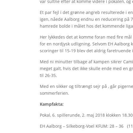
var sultne efter at komme videre i pokalen, og e
Et par fejl i det grønne angreb resulterede i 
igen, nåede Aalborg endnu en reducering på 7
hamrede bolde i målet hos det kommende liga
Her lykkedes det at komme foran med fire mål v
for en nordjysk udligning. Selvom EH Aalborg
scoringer til 15-19 blev det aldrig faretruende
Med ni minutter tilbage af kampen sikrer Camil
meget galt, hvis det ikke skulle ende med en g
til 26-35.
Med en sikker og tiltrængt sejr på , går pigern
sommerferien.
Kampfakta:
Pokal, 6. spillerunde, 2. maj 2018 klokken 18.30
EH Aalborg – Silkeborg-Voel KFUM: 28 – 36 (11