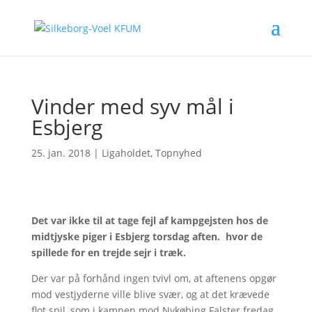
Vinder med syv mål i
Esbjerg
25. jan. 2018
|
Ligaholdet
,
Topnyhed
Det var ikke til at tage fejl af kampgejsten hos de
midtjyske piger i Esbjerg torsdag aften. hvor de
spillede for en trejde sejr i træk.
Der var på forhånd ingen tvivl om, at aftenens opgør
mod vestjyderne ville blive svær, og at det krævede
flot spil, som i kampen mod Nykøbing Falster fredag