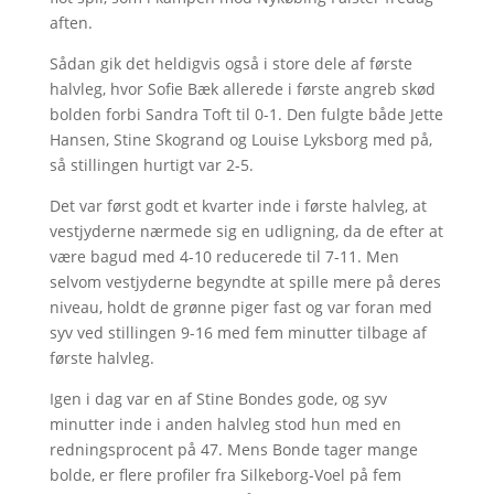
aften.
Sådan gik det heldigvis også i store dele af første
halvleg, hvor Sofie Bæk allerede i første angreb skød
bolden forbi Sandra Toft til 0-1. Den fulgte både Jette
Hansen, Stine Skogrand og Louise Lyksborg med på,
så stillingen hurtigt var 2-5.
Det var først godt et kvarter inde i første halvleg, at
vestjyderne nærmede sig en udligning, da de efter at
være bagud med 4-10 reducerede til 7-11. Men
selvom vestjyderne begyndte at spille mere på deres
niveau, holdt de grønne piger fast og var foran med
syv ved stillingen 9-16 med fem minutter tilbage af
første halvleg.
Igen i dag var en af Stine Bondes gode, og syv
minutter inde i anden halvleg stod hun med en
redningsprocent på 47. Mens Bonde tager mange
bolde, er flere profiler fra Silkeborg-Voel på fem