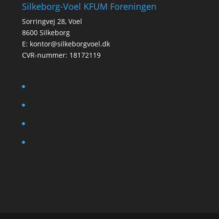
Silkeborg-Voel KFUM Foreningen
Sorringvej 28, Voel
8600 Silkeborg
E:
kontor@silkeborgvoel.dk
CVR-nummer: 18172119
facebook
twitter
instagram
linkedin