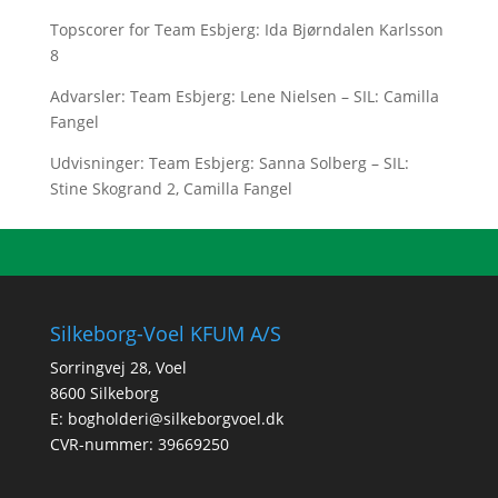
Topscorer for Team Esbjerg: Ida Bjørndalen Karlsson
8
Advarsler: Team Esbjerg: Lene Nielsen – SIL: Camilla
Fangel
Udvisninger: Team Esbjerg: Sanna Solberg – SIL:
Stine Skogrand 2, Camilla Fangel
Silkeborg-Voel KFUM A/S
Sorringvej 28, Voel
8600 Silkeborg
E:
bogholderi@silkeborgvoel.dk
CVR-nummer: 39669250