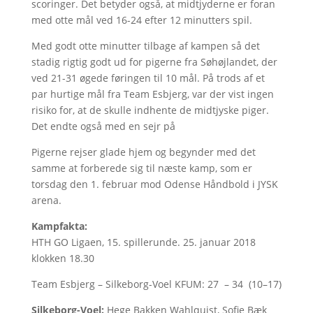
scoringer. Det betyder også, at midtjyderne er foran
med otte mål ved 16-24 efter 12 minutters spil.
Med godt otte minutter tilbage af kampen så det
stadig rigtig godt ud for pigerne fra Søhøjlandet, der
ved 21-31 øgede føringen til 10 mål. På trods af et
par hurtige mål fra Team Esbjerg, var der vist ingen
risiko for, at de skulle indhente de midtjyske piger.
Det endte også med en sejr på
Pigerne rejser glade hjem og begynder med det
samme at forberede sig til næste kamp, som er
torsdag den 1. februar mod Odense Håndbold i JYSK
arena.
Kampfakta:
HTH GO Ligaen, 15. spillerunde. 25. januar 2018
klokken 18.30
Team Esbjerg – Silkeborg-Voel KFUM: 27 – 34 (10–17)
Silkeborg-Voel:
Hege Bakken Wahlquist, Sofie Bæk